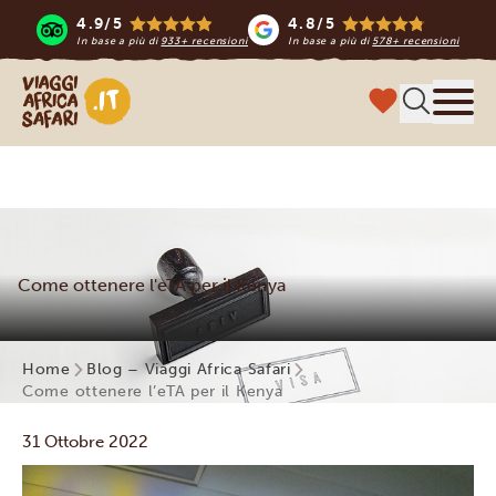
4.9/5
4.8/5
In base a più di
933+ recensioni
In base a più di
578+ recensioni
Viaggi Africa Safari
Menu
Come ottenere l'eTA per il Kenya
Home
Blog – Viaggi Africa Safari
Come ottenere l’eTA per il Kenya
31 Ottobre 2022