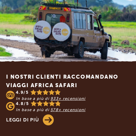
Footer
I NOSTRI CLIENTI RACCOMANDANO
VIAGGI AFRICA SAFARI
4.9/5
In base a più di
933+ recensioni
4.8/5
In base a più di
578+ recensioni
LEGGI DI PIÙ