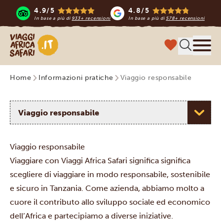
4.9/5
4.8/5
In base a più di
933+ recensioni
In base a più di
578+ recensioni
Viaggi Africa Safari
Menu
Home
Informazioni pratiche
Viaggio responsabile
Selezionare un argomento
Viaggio responsabile
Viaggiare con Viaggi Africa Safari significa significa
scegliere di viaggiare in modo responsabile, sostenibile
e sicuro in Tanzania. Come azienda, abbiamo molto a
cuore il contributo allo sviluppo sociale ed economico
dell’Africa e partecipiamo a diverse iniziative.