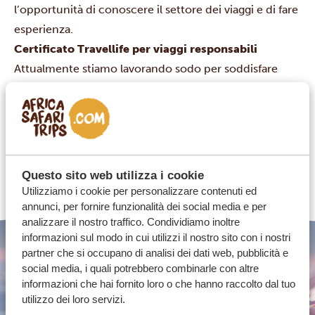
l’opportunità di conoscere il settore dei viaggi e di fare
esperienza.
Certificato Travellife per viaggi responsabili
Attualmente stiamo lavorando sodo per soddisfare
tutti i 158 requisiti di questa certificazione
internazionale per i viaggi sostenibili. Si tratta di un
obiettivo importante da raggiungere, poiché vogliamo
essere i migliori nel settore dei viaggi responsabili in
Africa.
Questo sito web utilizza i cookie
Se hai domande,
contattaci
.
Utilizziamo i cookie per personalizzare contenuti ed
annunci, per fornire funzionalità dei social media e per
analizzare il nostro traffico. Condividiamo inoltre
informazioni sul modo in cui utilizzi il nostro sito con i nostri
partner che si occupano di analisi dei dati web, pubblicità e
social media, i quali potrebbero combinarle con altre
informazioni che hai fornito loro o che hanno raccolto dal tuo
utilizzo dei loro servizi.