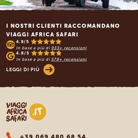
Footer
I NOSTRI CLIENTI RACCOMANDANO
VIAGGI AFRICA SAFARI
4.9/5
In base a più di
933+ recensioni
4.8/5
In base a più di
578+ recensioni
LEGGI DI PIÙ
Viaggi Africa Safari
+39 069 480 68 54