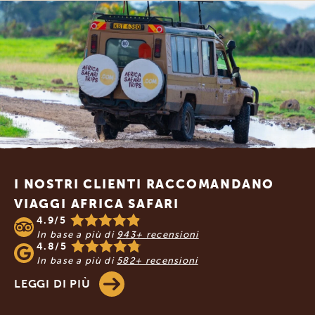
Footer
I NOSTRI CLIENTI RACCOMANDANO
VIAGGI AFRICA SAFARI
4.9/5
In base a più di
943+ recensioni
4.8/5
In base a più di
582+ recensioni
LEGGI DI PIÙ