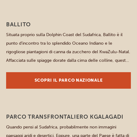
Altri parchi e luoghi
BALLITO
Situata proprio sulla Dolphin Coast del Sudafrica, Ballito è il
punto d’incontro tra lo splendido Oceano Indiano e le
rigogliose piantagioni di canna da zucchero del KwaZulu-Natal.
Affacciata sulle spiagge dorate dalla cima delle colline, questa
tranquilla cittadina costiera si trova nella parte orientale del
Paese, 40 chilometri a nord di Durban. Con la ricetta […]
SCOPRI IL PARCO NAZIONALE
Parchi del Nord
PARCO TRANSFRONTALIERO KGALAGADI
Quando pensi al Sudafrica, probabilmente non immagini
paesaggi aridi e desertici. Eppure, una parte del Paese è fatta di