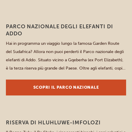
Parchi orientali
PARCO NAZIONALE DEGLI ELEFANTI DI
ADDO
Hai in programma un viaggio lungo la famosa Garden Route
del Sudafrica? Allora non puoi perderti il Parco nazionale degli
elefanti di Addo. Situato vicino a Gqeberha (ex Port Elizabeth),
è la terza riserva più grande del Paese. Oltre agli elefanti, ospita
molti altri animali, tra cui i Big Seven. Sì, hai letto bene, i […]
SCOPRI IL PARCO NAZIONALE
Parchi orientali
RISERVA DI HLUHLUWE-IMFOLOZI