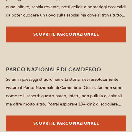
dune infinite, sabbia rovente, notti gelide e pomeriggi così caldi
da poter cuocere un uovo sulla sabbia! Ma dove si trova tutto
questo? Nel Deserto del Kalahari, casa del Parco
transfrontaliero Kgalagadi, che si sviluppa tra […]
SCOPRI IL PARCO NAZIONALE
Parchi orientali
PARCO NAZIONALE DI CAMDEBOO
Se ami i paesaggi straordinari e la storia, devi assolutamente
visitare il Parco Nazionale di Camdeboo. Qui i safari non sono
come te li aspetti: questo parco, infatti, non pullula di animali,
ma offre molto altro. Potrai esplorare 194 km2 di scogliere
frastagliate, valli profonde e pianure estese, tutte costellate da
una ricca varietà di […]
SCOPRI IL PARCO NAZIONALE