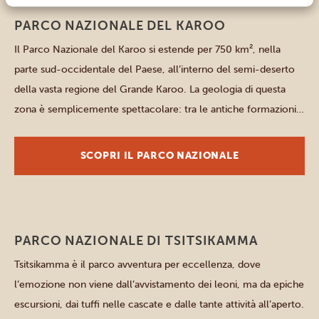
Parchi occidentali
PARCO NAZIONALE DEL KAROO
Il Parco Nazionale del Karoo si estende per 750 km², nella
parte sud-occidentale del Paese, all’interno del semi-deserto
della vasta regione del Grande Karoo. La geologia di questa
zona è semplicemente spettacolare: tra le antiche formazioni
rocciose e le pianure che si estendono a perdita d’occhio,
sembra di trovarsi nella preistoria. Le rocce del parco, […]
SCOPRI IL PARCO NAZIONALE
Parchi del Sud
PARCO NAZIONALE DI TSITSIKAMMA
Tsitsikamma è il parco avventura per eccellenza, dove
l’emozione non viene dall’avvistamento dei leoni, ma da epiche
escursioni, dai tuffi nelle cascate e dalle tante attività all’aperto.