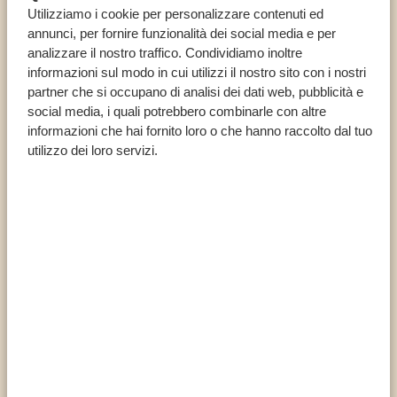
TSHWANE (EX PRETORIA)
Utilizziamo i cookie per personalizzare contenuti ed
Tshwane (ex Pretoria) è una vivace città multiculturale con
annunci, per fornire funzionalità dei social media e per
analizzare il nostro traffico. Condividiamo inoltre
strade pulite e asfaltate, grattacieli e tanta storia. I suoi
informazioni sul modo in cui utilizzi il nostro sito con i nostri
numerosi punti di riferimento storici rendono questa città una
partner che si occupano di analisi dei dati web, pubblicità e
tappa obbligata per chiunque voglia saperne di più sul
social media, i quali potrebbero combinarle con altre
complesso passato del Sudafrica. Dall’epoca coloniale alla
informazioni che hai fornito loro o che hanno raccolto dal tuo
utilizzo dei loro servizi.
lotta contro l’apartheid, le visite della città e i musei ti […]
SCOPRI IL PARCO NAZIONALE
Altri parchi e luoghi
DURBAN
Se sei alla ricerca di un’atmosfera rilassata da surfisti e di buon
cibo indiano piccante, abbiamo la meta perfetta per te. Oltre a
essere il principale porto marittimo del Sudafrica, la città di
Durban è perfetta per rilassarsi e darsi agli sport acquatici. La