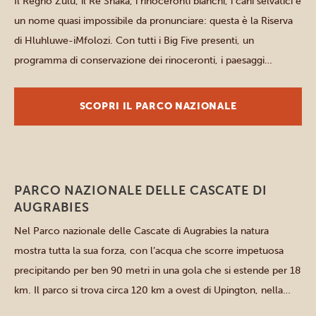
Il Regno Zulu, il Re Shaka, i rinoceronti bianchi, i cani selvatici e
un nome quasi impossibile da pronunciare: questa è la Riserva
di Hluhluwe-iMfolozi. Con tutti i Big Five presenti, un
programma di conservazione dei rinoceronti, i paesaggi
variegati, 86 specie di mammiferi e centinaia di specie di
uccelli, questo parco nella provincia di […]
SCOPRI IL PARCO NAZIONALE
Parchi del Nord
PARCO NAZIONALE DELLE CASCATE DI
AUGRABIES
Nel Parco nazionale delle Cascate di Augrabies la natura
mostra tutta la sua forza, con l’acqua che scorre impetuosa
precipitando per ben 90 metri in una gola che si estende per 18
km. Il parco si trova circa 120 km a ovest di Upington, nella
provincia del Capo Settentrionale del Sudafrica, lungo il