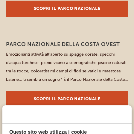
maestoso fiume […]
SCOPRI IL PARCO NAZIONALE
Parchi del Sud
PARCO NAZIONALE DELLA COSTA OVEST
Emozionanti attività all’aperto su spiagge dorate, specchi
d’acqua turchese, picnic vicino a scenografiche piscine naturali
tra le rocce, coloratissimi campi di fiori selvatici e maestose
balene… ti sembra un sogno? È il Parco Nazionale della Costa
Occidentale! Questo gioiello naturalistico si estende per 360
km2, costeggiato a ovest dall’Oceano Atlantico per una
SCOPRI IL PARCO NAZIONALE
lunghezza di ben […]
Questo sito web utilizza i cookie
Altri parchi e luoghi