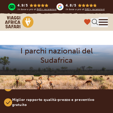
4.9/5
4.8/5
In base a più di
943+ recensioni
In base a più di
582+ recensioni
Viaggi Africa Safari
Menu
I parchi nazionali del
Sudafrica
Viaggi al 100% su misura
Miglior rapporto qualità-prezzo e preventivo
gratuito