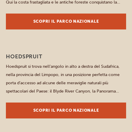
Qui la costa frastagliata e le antiche foreste conquistano la
scena, stendendo un tappeto verde di Fynbos che conduce
direttamente al mare. 80 km di pura bellezza selvaggia […]
SCOPRI IL PARCO NAZIONALE
Altri parchi e luoghi
HOEDSPRUIT
Hoedspruit si trova nell’angolo in alto a destra del Sudafrica,
nella provincia del Limpopo, in una posizione perfetta come
porta d’accesso ad alcune delle meraviglie naturali più
spettacolari del Paese: il Blyde River Canyon, la Panorama
Route, diverse riserve faunistiche private e due dei principali
punti di accesso al Parco Nazionale Kruger sono tutti
SCOPRI IL PARCO NAZIONALE
raggiungibili […]