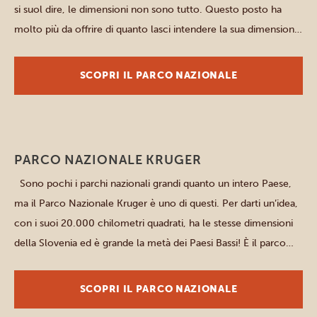
si suol dire, le dimensioni non sono tutto. Questo posto ha
molto più da offrire di quanto lasci intendere la sua dimensione,
con Grotto Beach che si estende per 18 chilometri lungo il
litorale della città e […]
SCOPRI IL PARCO NAZIONALE
Parchi del Nord
PARCO NAZIONALE KRUGER
Sono pochi i parchi nazionali grandi quanto un intero Paese,
ma il Parco Nazionale Kruger è uno di questi. Per darti un’idea,
con i suoi 20.000 chilometri quadrati, ha le stesse dimensioni
della Slovenia ed è grande la metà dei Paesi Bassi! È il parco
nazionale più grande all’interno dei confini del Sudafrica e, […]
SCOPRI IL PARCO NAZIONALE