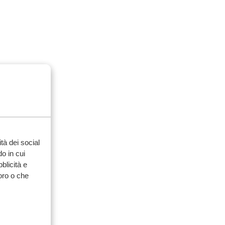
tà dei social
o in cui
bblicità e
loro o che