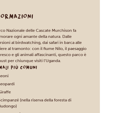
FORMAZIONI
arco Nazionale delle Cascate Murchison fa
morare ogni amante della natura. Dalle
sioni al birdwatching, dai safari in barca alle
iere al tramonto: con il fiume Nilo, il paesaggio
oresco e gli animali affascinanti, questo parco è
ust per chiunque visiti l’Uganda.
MALI PIÙ COMUNI
Leoni
Leopardi
iraffe
cimpanzé (nella riserva della foresta di
Budongo)