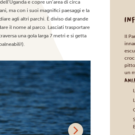
 dell’Uganda e copre un’area di circa
ni, ma con i suoi magnifici paesaggi e la
IN
iare agli altri parchi. È diviso dal grande
are il nome al parco. Lasciati trasportare
aversa una gola larga 7 metri e si getta
Il P
inna
alneabili!).
escur
croc
pitt
un m
ANI
G
S