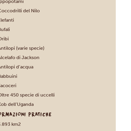
Ippopotami
occodrilli del Nilo
lefanti
ufali
ribi
ntilopi (varie specie)
Alcelafo di Jackson
Antilopi d’acqua
Babbuini
Facoceri
ltre 450 specie di uccelli
Kob dell’Uganda
ORMAZIONI PRATICHE
3.893 km2