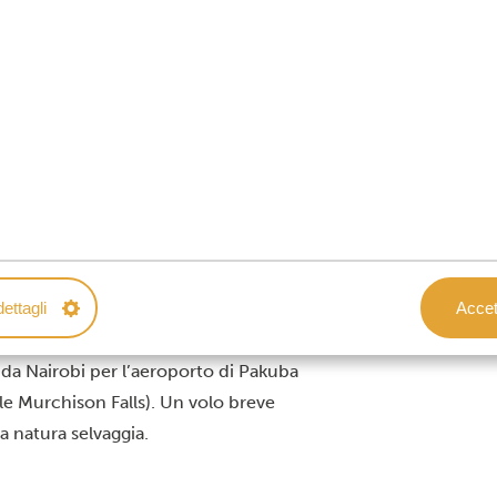
n totale autonomia? Perfetto! Questo parco
un must per gli avventurieri che vogliono
ettagli
Accett
 di Murchison Falls è più rapido e
da Nairobi per l’aeroporto di Pakuba
e Murchison Falls). Un volo breve
a natura selvaggia.