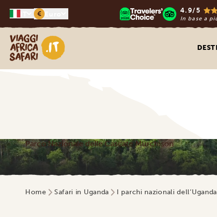
4.9/5
€
IT
Euro
In base a pi
Viaggi Africa Safari
DEST
Parco Nazionale delle Cascate Murchison
Home
Safari in Uganda
I parchi nazionali dell’Ugand