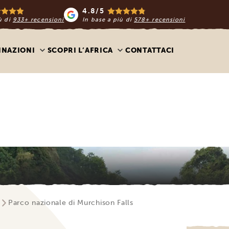
4.8/5
ù di
933+ recensioni
In base a più di
578+ recensioni
INAZIONI
SCOPRI L’AFRICA
CONTATTACI
a
Parco nazionale di Murchison Falls