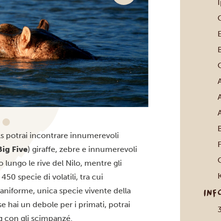
C
E
B
O
A
ls potrai incontrare innumerevoli
Big Five
) giraffe, zebre e innumerevoli
O
o lungo le rive del Nilo, mentre gli
0 specie di volatili, tra cui
aniforme, unica specie vivente della
INF
 se hai un debole per i primati, potrai
g con gli scimpanzé
.