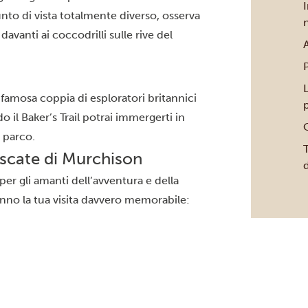
to di vista totalmente diverso, osserva
davanti ai coccodrilli sulle rive del
A
L
 famosa coppia di esploratori britannici
p
il Baker’s Trail potrai immergerti in
O
l parco.
T
ascate di Murchison
d
per gli amanti dell’avventura e della
anno la tua visita davvero memorabile: