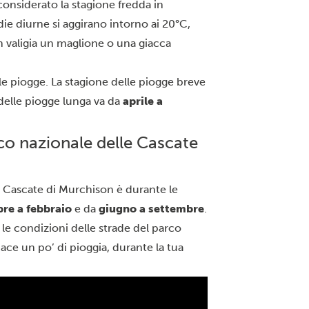
considerato la stagione fredda in
e diurne si aggirano intorno ai 20°C,
n valigia un maglione o una giacca
le piogge. La stagione delle piogge breve
 delle piogge lunga va da
aprile a
arco nazionale delle Cascate
le Cascate di Murchison è durante le
re a febbraio
e da
giugno a settembre
.
 le condizioni delle strade del parco
piace un po’ di pioggia, durante la tua