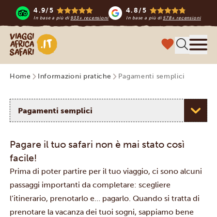
4.9/5
4.8/5
In base a più di
933+ recensioni
In base a più di
578+ recensioni
Viaggi Africa Safari
Menu
Home
Informazioni pratiche
Pagamenti semplici
Selezionare un argomento
Pagare il tuo safari non è mai stato così
facile!
Prima di poter partire per il tuo viaggio, ci sono alcuni
passaggi importanti da completare: scegliere
l’itinerario, prenotarlo e… pagarlo. Quando si tratta di
prenotare la vacanza dei tuoi sogni, sappiamo bene