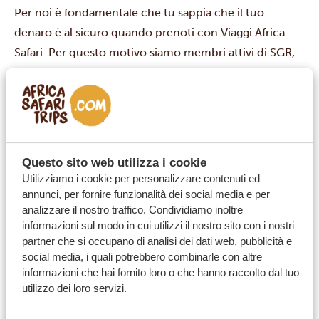
Per noi è fondamentale che tu sappia che il tuo
denaro è al sicuro quando prenoti con Viaggi Africa
Safari. Per questo motivo siamo membri attivi di SGR,
un fondo di garanzia che tutela i pagamenti dei clienti
per i servizi di viaggio acquistati tramite i suoi affiliati.
Il fondo SGR ti offre una protezione finanziaria
nell’improbabile caso di insolvenza della società. Viaggi
Africa Safari (Viaggi Africa Safari B.V.) è un membro
Questo sito web utilizza i cookie
pienamente accreditato e vincolato, con il numero di
Utilizziamo i cookie per personalizzare contenuti ed
membro SGR-3700. Il nostro certificato SGR può
annunci, per fornire funzionalità dei social media e per
analizzare il nostro traffico. Condividiamo inoltre
essere consultato a questo link
:
informazioni sul modo in cui utilizzi il nostro sito con i nostri
https://www.sgr.nl/accounts/afrika-safari-bv/
partner che si occupano di analisi dei dati web, pubblicità e
social media, i quali potrebbero combinarle con altre
informazioni che hai fornito loro o che hanno raccolto dal tuo
utilizzo dei loro servizi.