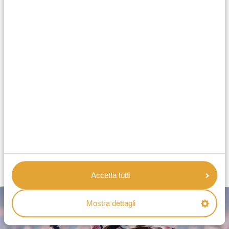
Cosa dicono gli altri di Viaggi Africa Safari
Per sapere davvero se puoi fidarti di un’azienda, non
c’è niente di meglio che ascoltare le persone che
hanno già viaggiato con lei. Puoi farlo leggendo le
recensioni dei nostri ospiti su
Tripadvisor
,
Google
e
Facebook
.
Accetta tutti
Mostra dettagli