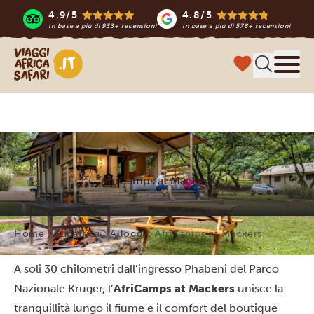
4.9/5
4.8/5
In base a più di
933+ recensioni
In base a più di
578+ recensioni
Viaggi Africa Safari
Menu
AfriCamps at Mackers
Home
Sudafrica
Alloggi
AfriCamps at Mackers
A soli 30 chilometri dall’ingresso Phabeni del Parco
Nazionale Kruger, l’
AfriCamps at Mackers
unisce la
tranquillità lungo il fiume e il comfort del boutique