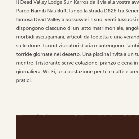
Il Dead Valley Lodge Sun Karros dà il via alla vostra a
Parco Namib Naukluft, lungo la strada D826 tra Seriem
famosa Dead Valley a Sossusvlei. I suoi venti lussuosi c
dispongono ciascuno di un letto matrimoniale, angol
morbidi asciugamani, articoli da toeletta e una veran
sulle dune. I condizionatori d’aria mantengono l’am
torride giornate nel deserto. Una piscina invita a un t
mentre il ristorante serve colazione, pranzo e cena in s
giornaliera. Wi-Fi, una postazione per tè e caffè e a
pratici.