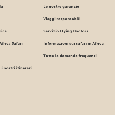
da
Le nostre garanzie
a
Viaggi responsabili
rica
Servizio Flying Doctors
Africa Safari
Informazioni sui safari in Africa
Tutte le domande frequenti
 i nostri itinerari
o