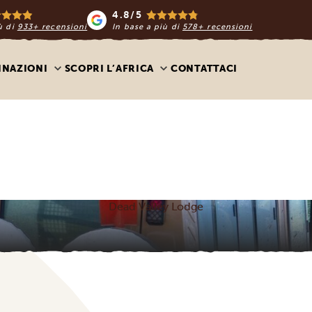
4.8/5
ù di
933+ recensioni
In base a più di
578+ recensioni
INAZIONI
SCOPRI L’AFRICA
CONTATTACI
Dead Valley Lodge