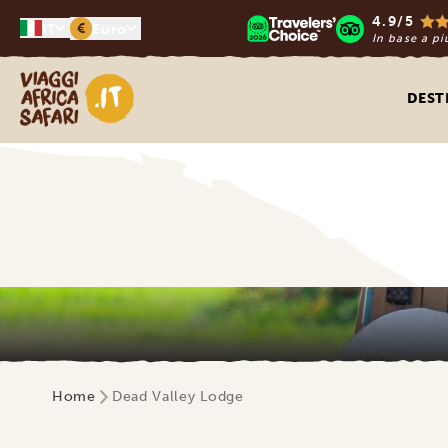
4.9/5
€
IT
Euro
In base a pi
Viaggi Africa Safari
DEST
Home
Dead Valley Lodge