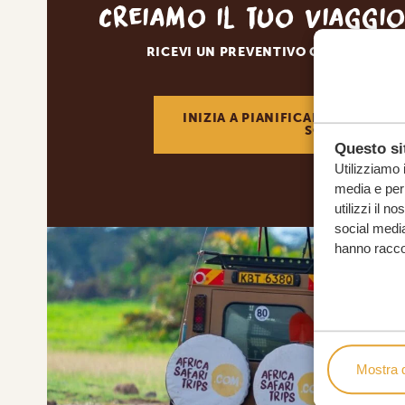
Creiamo il tuo viaggi
RICEVI UN PREVENTIVO GRATUITO E 
INIZIA A PIANIFICARE IL VIAGGI
SOGNI
Questo sit
Utilizziamo 
media e per 
utilizzi il n
social media
hanno raccolt
Mostra d