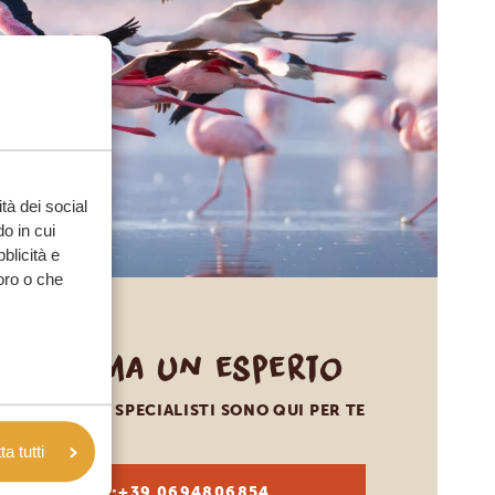
tà dei social
o in cui
bblicità e
loro o che
Chiama un esperto
I NOSTRI SPECIALISTI SONO QUI PER TE
a tutti
IT:
+39 0694806854