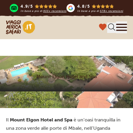
4.9/5
4.8/5
In base a più di
933+ recensioni
In base a più di
578+ recensioni
Viaggi Africa Safari
Menu
Mount Elgon Hotel and Spa
Home
Safari in Uganda
Alloggi
Mount Elgon Hotel and Spa
Il
Mount Elgon Hotel and Spa
è un’oasi tranquilla in
una zona verde alle porte di Mbale, nell’Uganda