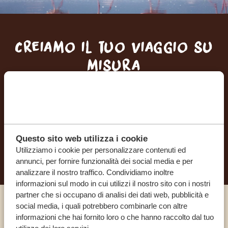
Creiamo il tuo viaggio su
misura
RICEVI UN PREVENTIVO GRATUITO E SENZA
IMPEGNO
Questo sito web utilizza i cookie
INIZIA A PIANIFICARE IL VIAGGIO DEI TUOI
SOGNI
Utilizziamo i cookie per personalizzare contenuti ed
annunci, per fornire funzionalità dei social media e per
analizzare il nostro traffico. Condividiamo inoltre
informazioni sul modo in cui utilizzi il nostro sito con i nostri
partner che si occupano di analisi dei dati web, pubblicità e
social media, i quali potrebbero combinarle con altre
Chiama un esperto
informazioni che hai fornito loro o che hanno raccolto dal tuo