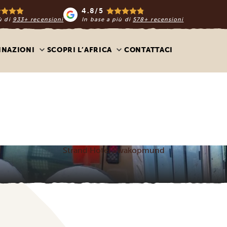
4.8/5
ù di
933+ recensioni
In base a più di
578+ recensioni
INAZIONI
SCOPRI L’AFRICA
CONTATTACI
Strand Hotel Swakopmund