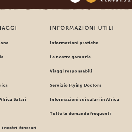
In base a più d
VIAGGI
INFORMAZIONI UTILI
wana
Informazioni pratiche
da
Le nostre garanzie
a
Viaggi responsabili
rica
Servizio Flying Doctors
Africa Safari
Informazioni sui safari in Africa
Tutte le domande frequenti
 i nostri itinerari