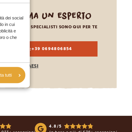
Chiama un esperto
tà dei social
o in cui
I NOSTRI SPECIALISTI SONO QUI PER TE
bblicità e
loro o che
IT:
+39 0694806854
ALTRI PAESI
a tutti
4.8/5