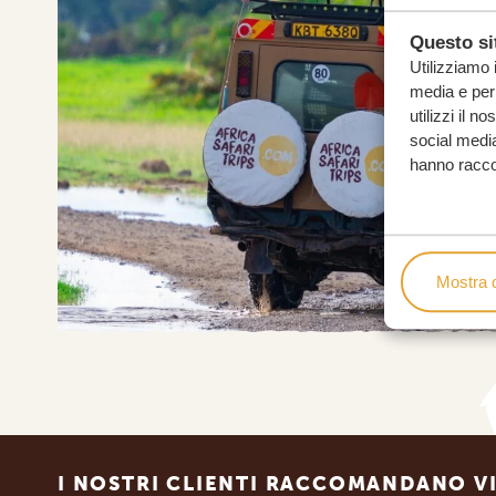
Questo sit
Utilizziamo 
media e per 
utilizzi il n
social media
hanno raccolt
Mostra d
Footer
I NOSTRI CLIENTI RACCOMANDANO VI