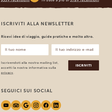
i
933+ recensioni
In base a più di
578+ recensioni
ISCRIVITI ALLA NEWSLETTER
Ricevi idee di viaggio, guide pratiche e molto altro.
Il
Il
tuo
tuo
nome
indirizzo
e-
(Obbligatorio)
Iscrivendoti alla nostra mailing list,
mail
accetti la nostra informativa sulla
(Obbligatorio)
privacy
.
SEGUICI SUI SOCIAL