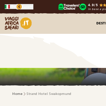
4.9/5
€
IT
Euro
In base a pi
Viaggi Africa Safari
DEST
Home
Strand Hotel Swakopmund