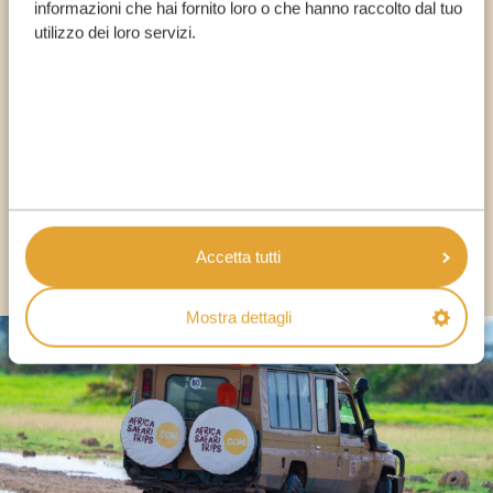
informazioni che hai fornito loro o che hanno raccolto dal tuo
Chiama un esperto
utilizzo dei loro servizi.
I NOSTRI SPECIALISTI SONO QUI PER TE
IT:
+39 0694806854
ALTRI PAESI
Accetta tutti
Mostra dettagli