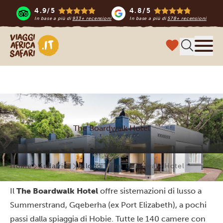
4.9/5
4.8/5
In base a più di
933+ recensioni
In base a più di
578+ recensioni
Viaggi Africa Safari
Menu
The Boardwalk Hotel
Home
Sudafrica
Alloggi
The Boardwalk Hotel
Il
The Boardwalk Hotel
offre sistemazioni di lusso a
Summerstrand, Gqeberha (ex Port Elizabeth), a pochi
passi dalla spiaggia di Hobie. Tutte le 140 camere con