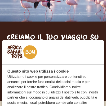
Creiamo il tuo viaggio su
misura
RICEVI UN PREVENTIVO GRATUITO E SENZA
IMPEGNO
Questo sito web utilizza i cookie
Utilizziamo i cookie per personalizzare contenuti ed
INIZIA A PIANIFICARE IL VIAGGIO DEI TUOI
annunci, per fornire funzionalità dei social media e per
SOGNI
analizzare il nostro traffico. Condividiamo inoltre
informazioni sul modo in cui utilizzi il nostro sito con i nostri
partner che si occupano di analisi dei dati web, pubblicità e
social media, i quali potrebbero combinarle con altre