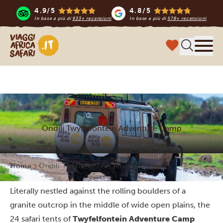
4.9/5
4.8/5
In base a più di
933+ recensioni
In base a più di
578+ recensioni
Viaggi Africa Safari
Menu
Ondili Twyfelfontein Adventure Camp
Home
Ondili Twyfelfontein Adventure Camp
Literally nestled against the rolling boulders of a
granite outcrop in the middle of wide open plains, the
24 safari tents of
Twyfelfontein Adventure Camp