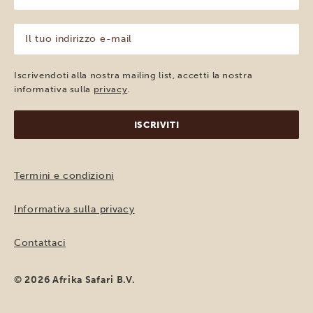
nome
(Obbligatorio)
Il
tuo
indirizzo
e-
Iscrivendoti alla nostra mailing list, accetti la nostra
mail
informativa sulla
privacy
.
(Obbligatorio)
Termini e condizioni
Informativa sulla privacy
Contattaci
© 2026 Afrika Safari B.V.