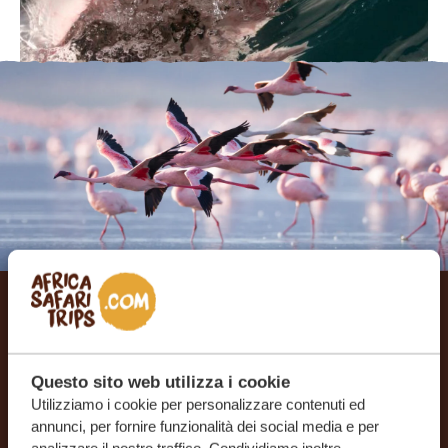
Creiamo il tuo viaggio su
misura
Questo sito web utilizza i cookie
Utilizziamo i cookie per personalizzare contenuti ed
RICEVI UN PREVENTIVO GRATUITO E SENZA
annunci, per fornire funzionalità dei social media e per
IMPEGNO