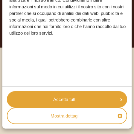
analizzare il nostro traffico. Condividiamo inoltre
informazioni sul modo in cui utilizzi il nostro sito con i nostri
partner che si occupano di analisi dei dati web, pubblicità e
social media, i quali potrebbero combinarle con altre
INIZIA A PIANIFICARE IL VIAGGIO DEI TUOI
SOGNI
informazioni che hai fornito loro o che hanno raccolto dal tuo
utilizzo dei loro servizi.
Chiama un esperto
I NOSTRI SPECIALISTI SONO QUI PER TE
Accetta tutti
IT:
+39 0694806854
Mostra dettagli
ALTRI PAESI