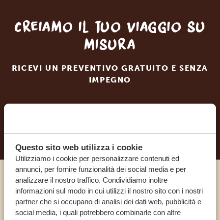
Creiamo il tuo viaggio su
misura
RICEVI UN PREVENTIVO GRATUITO E SENZA
IMPEGNO
INIZIA A PIANIFICARE IL VIAGGIO DEI TUOI
SOGNI
Questo sito web utilizza i cookie
Utilizziamo i cookie per personalizzare contenuti ed
annunci, per fornire funzionalità dei social media e per
analizzare il nostro traffico. Condividiamo inoltre
Chiama un esperto
informazioni sul modo in cui utilizzi il nostro sito con i nostri
partner che si occupano di analisi dei dati web, pubblicità e
social media, i quali potrebbero combinarle con altre
I NOSTRI SPECIALISTI SONO QUI PER TE