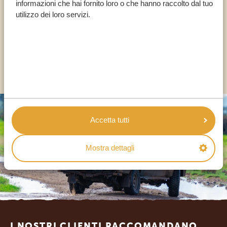
informazioni che hai fornito loro o che hanno raccolto dal tuo
utilizzo dei loro servizi.
IT:
+39 0694806854
ALTRI PAESI
Accetta tutti
Mostra dettagli
Footer
I NOSTRI CLIENTI RACCOMANDANO