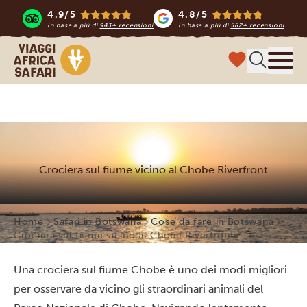
4.9/5
4.8/5
In base a più di
943+ recensioni
In base a più di
582+ recensioni
Viaggi Africa Safari
Menu
Crociera sul fiume vicino al Chobe Riverfront
Home
Safari in Botswana
Cose da fare in Botswana
Crociera sul fiume vicino al Chobe Riverfront
Una crociera sul fiume Chobe è uno dei modi migliori
per osservare da vicino gli straordinari animali del