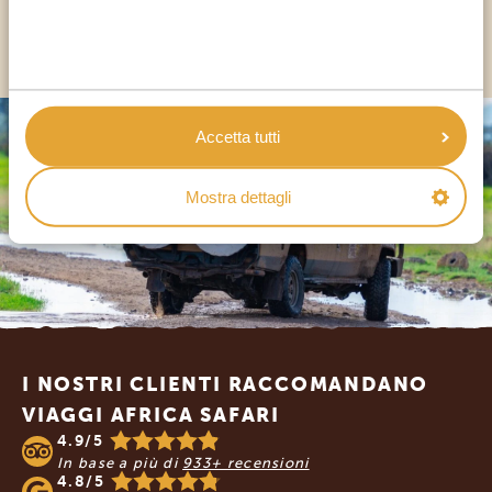
ALTRI PAESI
Accetta tutti
Mostra dettagli
Footer
I NOSTRI CLIENTI RACCOMANDANO
VIAGGI AFRICA SAFARI
4.9/5
In base a più di
933+ recensioni
4.8/5