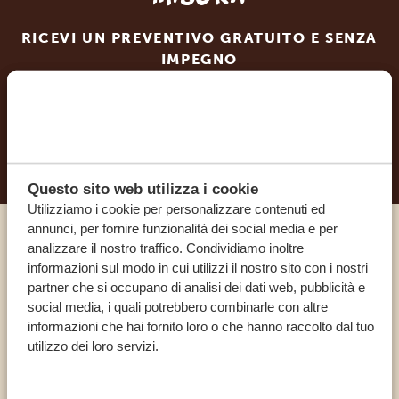
RICEVI UN PREVENTIVO GRATUITO E SENZA
IMPEGNO
INIZIA A PIANIFICARE IL VIAGGIO DEI TUOI
SOGNI
Questo sito web utilizza i cookie
Utilizziamo i cookie per personalizzare contenuti ed
annunci, per fornire funzionalità dei social media e per
analizzare il nostro traffico. Condividiamo inoltre
Chiama un esperto
informazioni sul modo in cui utilizzi il nostro sito con i nostri
partner che si occupano di analisi dei dati web, pubblicità e
I NOSTRI SPECIALISTI SONO QUI PER TE
social media, i quali potrebbero combinarle con altre
informazioni che hai fornito loro o che hanno raccolto dal tuo
utilizzo dei loro servizi.
IT:
+39 0694806854