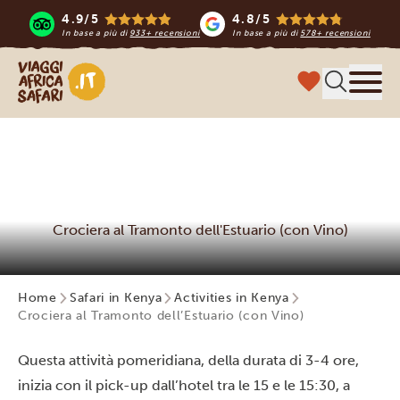
4.9/5
4.8/5
In base a più di
933+ recensioni
In base a più di
578+ recensioni
Viaggi Africa Safari
Menu
Crociera al Tramonto dell'Estuario (con Vino)
Home
Safari in Kenya
Activities in Kenya
Crociera al Tramonto dell’Estuario (con Vino)
Questa attività pomeridiana, della durata di 3-4 ore,
inizia con il pick-up dall’hotel tra le 15 e le 15:30, a