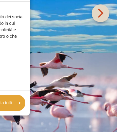
tà dei social
o in cui
bblicità e
loro o che
a tutti