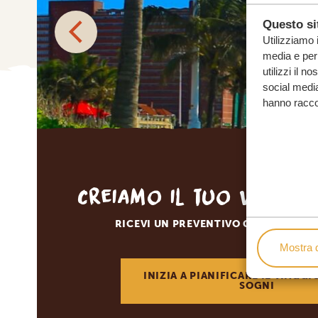
Questo sit
Utilizziamo 
media e per 
utilizzi il n
social media
hanno raccolt
Creiamo il tuo viaggi
RICEVI UN PREVENTIVO GRATUITO E 
Mostra d
INIZIA A PIANIFICARE IL VIAGGI
SOGNI