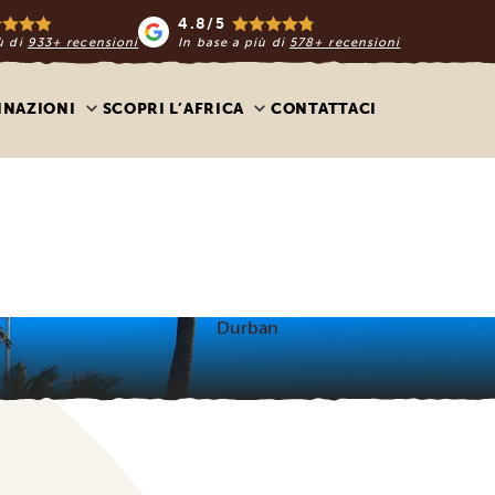
4.8/5
ù di
933+ recensioni
In base a più di
578+ recensioni
INAZIONI
SCOPRI L’AFRICA
CONTATTACI
Durban