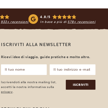
4.8/5
i
933+ recensioni
In base a più di
578+ recensioni
ISCRIVITI ALLA NEWSLETTER
Ricevi idee di viaggio, guide pratiche e molto altro.
Il
Il
tuo
tuo
nome
indirizzo
e-
(Obbligatorio)
Iscrivendoti alla nostra mailing list,
mail
accetti la nostra informativa sulla
(Obbligatorio)
privacy
.