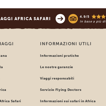
4.9/5
AGGI AFRICA SAFARI
In base a più d
VIAGGI
INFORMAZIONI UTILI
wana
Informazioni pratiche
da
Le nostre garanzie
a
Viaggi responsabili
rica
Servizio Flying Doctors
Africa Safari
Informazioni sui safari in Africa