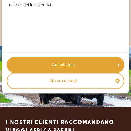
utilizzo dei loro servizi.
IT:
+39 0694806854
ALTRI PAESI
Accetta tutti
Mostra dettagli
Footer
I NOSTRI CLIENTI RACCOMANDANO
VIAGGI AFRICA SAFARI