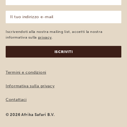
tuo
nome
(Obbligatorio)
Il
tuo
indirizzo
e-
Iscrivendoti alla nostra mailing list, accetti la nostra
mail
informativa sulla
privacy
.
(Obbligatorio)
Termini e condizioni
Informativa sulla privacy
Contattaci
© 2026 Afrika Safari B.V.