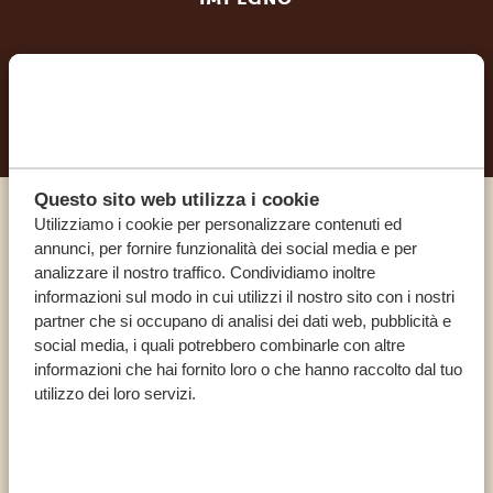
INIZIA A PIANIFICARE IL VIAGGIO DEI TUOI
SOGNI
Questo sito web utilizza i cookie
Utilizziamo i cookie per personalizzare contenuti ed
Chiama un esperto
annunci, per fornire funzionalità dei social media e per
analizzare il nostro traffico. Condividiamo inoltre
informazioni sul modo in cui utilizzi il nostro sito con i nostri
I NOSTRI SPECIALISTI SONO QUI PER TE
partner che si occupano di analisi dei dati web, pubblicità e
social media, i quali potrebbero combinarle con altre
informazioni che hai fornito loro o che hanno raccolto dal tuo
IT:
+39 0694806854
utilizzo dei loro servizi.
ALTRI PAESI