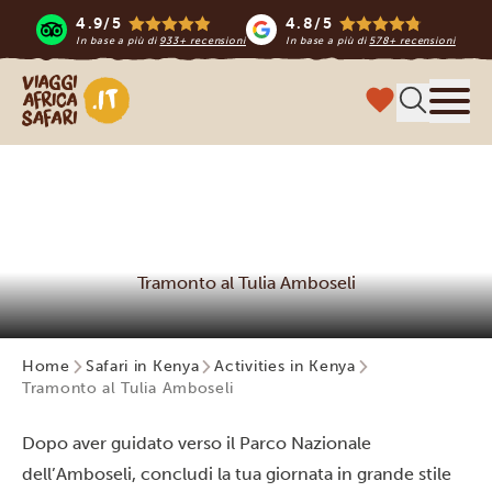
4.9/5
4.8/5
In base a più di
933+ recensioni
In base a più di
578+ recensioni
Viaggi Africa Safari
Menu
Tramonto al Tulia Amboseli
Home
Safari in Kenya
Activities in Kenya
Tramonto al Tulia Amboseli
Dopo aver guidato verso il Parco Nazionale
dell’Amboseli, concludi la tua giornata in grande stile