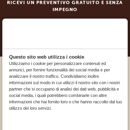
RICEVI UN PREVENTIVO GRATUITO E SENZA
IMPEGNO
INIZIA A PIANIFICARE IL VIAGGIO DEI TUOI
SOGNI
Questo sito web utilizza i cookie
Utilizziamo i cookie per personalizzare contenuti ed
annunci, per fornire funzionalità dei social media e per
Chiama un esperto
analizzare il nostro traffico. Condividiamo inoltre
informazioni sul modo in cui utilizzi il nostro sito con i nostri
partner che si occupano di analisi dei dati web, pubblicità e
I NOSTRI SPECIALISTI SONO QUI PER TE
social media, i quali potrebbero combinarle con altre
informazioni che hai fornito loro o che hanno raccolto dal tuo
utilizzo dei loro servizi.
IT:
+39 0694806854
ALTRI PAESI