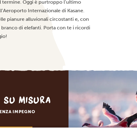
l termine. Oggi è purtroppo l’ultimo
all’Aeroporto Internazionale di Kasane.
le pianure alluvionali circostanti e, con
branco di elefanti. Porta con te i ricordi
gio!
o su misura
SENZA IMPEGNO
O DEI TUOI