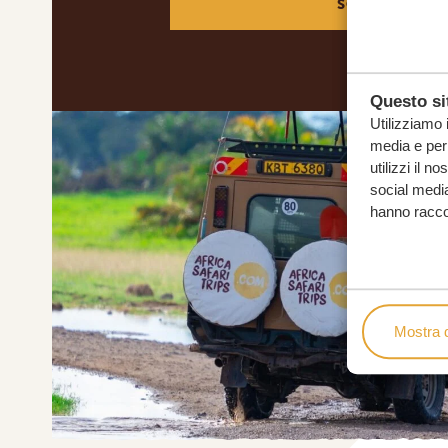
SOGNI
Questo sit
Utilizziamo 
media e per 
utilizzi il n
social media
hanno raccolt
Mostra d