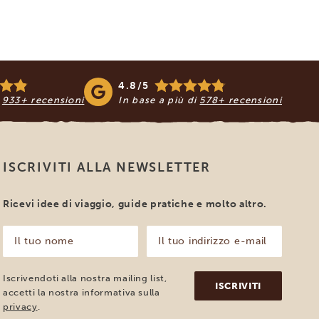
4.8/5
i
933+ recensioni
In base a più di
578+ recensioni
ISCRIVITI ALLA NEWSLETTER
Ricevi idee di viaggio, guide pratiche e molto altro.
Il
Il
tuo
tuo
nome
indirizzo
e-
(Obbligatorio)
Iscrivendoti alla nostra mailing list,
mail
accetti la nostra informativa sulla
(Obbligatorio)
privacy
.