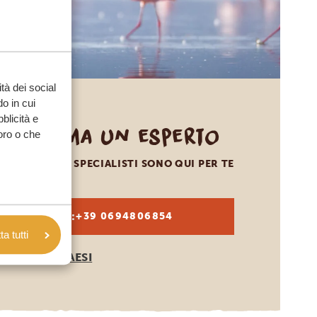
tà dei social
o in cui
bblicità e
Chiama un esperto
loro o che
I NOSTRI SPECIALISTI SONO QUI PER TE
IT:
+39 0694806854
a tutti
ALTRI PAESI