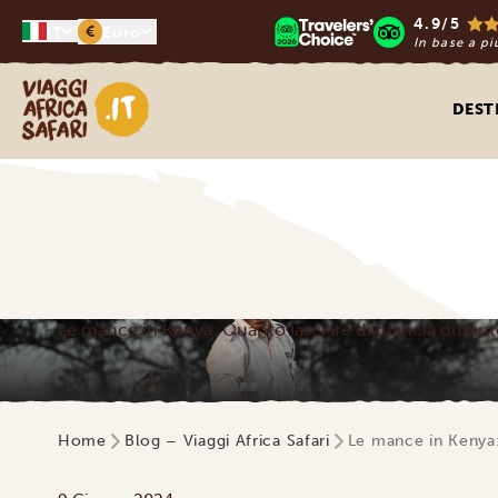
4.9/5
€
IT
Euro
In base a pi
Viaggi Africa Safari
DEST
Le mance in Kenya: Quanto lasciare di mancia durante
Home
Blog – Viaggi Africa Safari
Le mance in Kenya: