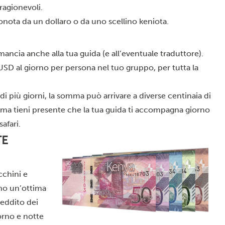
ragionevoli.
nota da un dollaro o da uno scellino keniota.
mancia anche alla tua guida (e all’eventuale traduttore).
USD al giorno per persona nel tuo gruppo, per tutta la
i di più giorni, la somma può arrivare a diverse centinaia di
, ma tieni presente che la tua guida ti accompagna giorno
afari.
TE
cchini e
no un’ottima
reddito dei
orno e notte