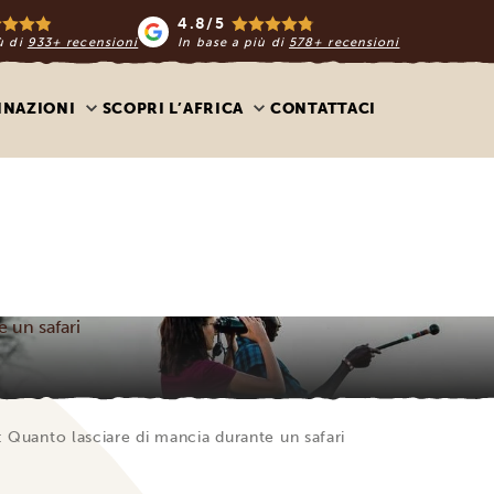
4.8/5
ù di
933+ recensioni
In base a più di
578+ recensioni
INAZIONI
SCOPRI L’AFRICA
CONTATTACI
 un safari
 Quanto lasciare di mancia durante un safari