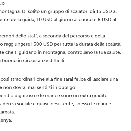
tuo
ontagna. Di solito un gruppo di scalatori dà 15 USD al
stente della guida, 10 USD al giorno al cuoco e 8 USD al
embri dello staff, a seconda del percorso e della
o raggiungere i 300 USD per tutta la durata della scalata.
e che ti guidano in montagna, controllano la tua salute,
ù buono in circostanze difficili.
così straordinari che alla fine sarai felice di lasciare una
e non dovrai mai sentirti in obbligo!
ipendio dignitoso e le mance sono un extra gradito.
videnza sociale è quasi inesistente, spesso le mance
argata.
 Kenya
.