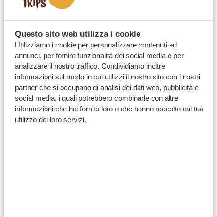
aiuta a
ridurre l’impatto finanziario di eventi
imprevisti prima della partenza
e offre una preziosa
protezione nel caso in cui i tuoi piani di viaggio
Questo sito web utilizza i cookie
Utilizziamo i cookie per personalizzare contenuti ed
cambino all’improvviso.
annunci, per fornire funzionalità dei social media e per
analizzare il nostro traffico. Condividiamo inoltre
informazioni sul modo in cui utilizzi il nostro sito con i nostri
Cosa succede se devo annullare il mio safari?
partner che si occupano di analisi dei dati web, pubblicità e
social media, i quali potrebbero combinarle con altre
informazioni che hai fornito loro o che hanno raccolto dal tuo
Quali motivi di annullamento sono coperti?
utilizzo dei loro servizi.
Chapka copre le malattie prima della
partenza?
Cosa succede se il mio volo viene cancellato
o subisce un ritardo?