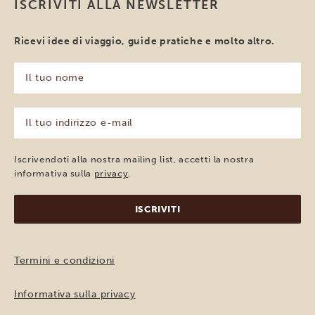
ISCRIVITI ALLA NEWSLETTER
Ricevi idee di viaggio, guide pratiche e molto altro.
Il
tuo
nome
(Obbligatorio)
Il
tuo
indirizzo
e-
Iscrivendoti alla nostra mailing list, accetti la nostra
mail
informativa sulla
privacy
.
(Obbligatorio)
Termini e condizioni
Informativa sulla privacy