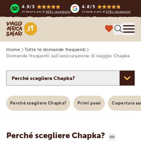
4.9/5
4.8/5
In base a più di
933+ recensioni
In base a più di
578+ recensioni
Viaggi Africa Safari
Menu
Home
Tutte le domande frequenti
Domande frequenti sull’assicurazione di viaggio Chapka
Selezionare un argomento
Perché scegliere Chapka?
Primi passi
Copertura sa
Perché scegliere Chapka?