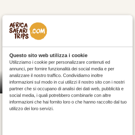
Questo sito web utilizza i cookie
Utilizziamo i cookie per personalizzare contenuti ed
annunci, per fornire funzionalità dei social media e per
analizzare il nostro traffico. Condividiamo inoltre
informazioni sul modo in cui utilizzi il nostro sito con i nostri
Cascate Vittoria sono uno degli spettacoli naturali più
Cascate Vittoria
partner che si occupano di analisi dei dati web, pubblicità e
straordinari al mondo e fanno parte delle Sette
social media, i quali potrebbero combinarle con altre
Meraviglie Naturali del Pianeta. Qui il fiume Zambesi si
informazioni che hai fornito loro o che hanno raccolto dal tuo
getta per 108 metri in una stretta gola, creando la più
utilizzo dei loro servizi.
grande cortina d’acqua del mondo. Le cascate sono
conosciute localmente come Mosi-oa-Tunya, “il fumo
che tuona”. Situata a circa 70 chilometri dal confine