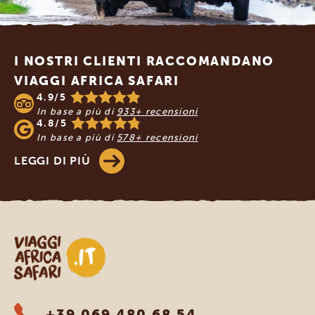
Footer
I NOSTRI CLIENTI RACCOMANDANO
VIAGGI AFRICA SAFARI
4.9/5
In base a più di
933+ recensioni
4.8/5
In base a più di
578+ recensioni
LEGGI DI PIÙ
Viaggi Africa Safari
+39 069 480 68 54