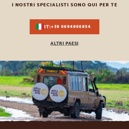
I NOSTRI SPECIALISTI SONO QUI PER TE
IT:
+39 0694806854
ALTRI PAESI
Footer