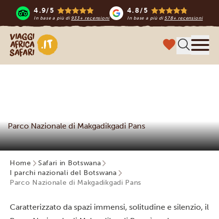
4.9/5
4.8/5
In base a più di
933+ recensioni
In base a più di
578+ recensioni
Viaggi Africa Safari
Menu
Parco Nazionale di Makgadikgadi Pans
Home
Safari in Botswana
I parchi nazionali del Botswana
Parco Nazionale di Makgadikgadi Pans
Caratterizzato da spazi immensi, solitudine e silenzio, il