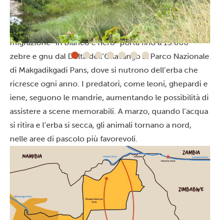
La stagione dell’abbondanza
Un ambiente che fino a poco prima appare desolato si
anima e si riempie di vita. A partire da dicembre, la
migrazione “in bianco e nero” porta fino a 15.000
zebre e gnu dal Delta dell’Okavango al Parco Nazionale
di Makgadikgadi Pans, dove si nutrono dell’erba che
ricresce ogni anno. I predatori, come leoni, ghepardi e
iene, seguono le mandrie, aumentando le possibilità di
assistere a scene memorabili. A marzo, quando l’acqua
si ritira e l’erba si secca, gli animali tornano a nord,
nelle aree di pascolo più favorevoli.