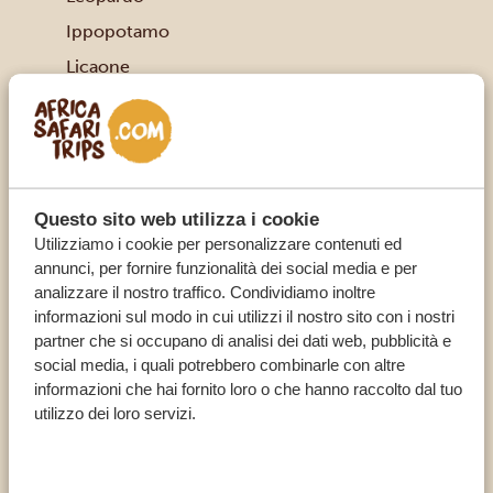
Ippopotamo
Licaone
Fenicottero
DA SAPERE SUL PARCO NAZIONALE
MAKGADIKGADI PANS
Il parco si estende su quasi 4.000 chilometri
Questo sito web utilizza i cookie
quadrati ed è parte di un sistema di saline molto
Utilizziamo i cookie per personalizzare contenuti ed
più vasto
annunci, per fornire funzionalità dei social media e per
analizzare il nostro traffico. Condividiamo inoltre
Il paesaggio è caratterizzato da ampie distese
informazioni sul modo in cui utilizzi il nostro sito con i nostri
saline, praterie e iconici baobab, testimonianza
partner che si occupano di analisi dei dati web, pubblicità e
di un antico lago che un tempo copriva gran
social media, i quali potrebbero combinarle con altre
parte della regione, e dalle rive verdeggianti del
informazioni che hai fornito loro o che hanno raccolto dal tuo
fiume Boteti, rigogliose tutto l’anno.
utilizzo dei loro servizi.
Si trova nel nord-est del Botswana, a sud-est
del Delta dell’Okavango, con il Parco Nazionale
di Nxai Pan a nord.