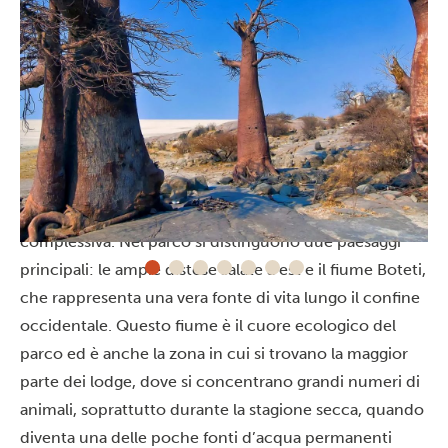
Sale e acqua
Il Parco Nazionale di Makgadikgadi Pans copre però
meno di 4.000 chilometri quadrati dell’area
complessiva. Nel parco si distinguono due paesaggi
principali: le ampie distese salate a est e il fiume Boteti,
che rappresenta una vera fonte di vita lungo il confine
occidentale. Questo fiume è il cuore ecologico del
parco ed è anche la zona in cui si trovano la maggior
parte dei lodge, dove si concentrano grandi numeri di
animali, soprattutto durante la stagione secca, quando
diventa una delle poche fonti d’acqua permanenti