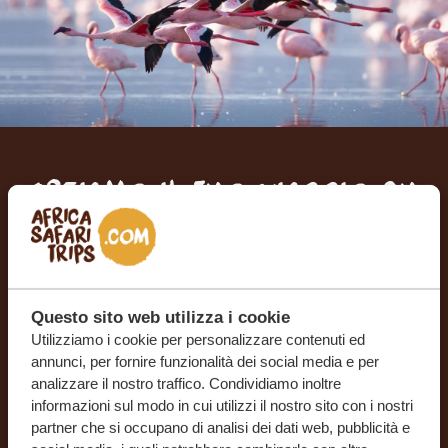
Creiamo il tuo viaggio su
misura
RICEVI UN PREVENTIVO GRATUITO E SENZA
IMPEGNO
Questo sito web utilizza i cookie
Utilizziamo i cookie per personalizzare contenuti ed
annunci, per fornire funzionalità dei social media e per
INIZIA A PIANIFICARE IL VIAGGIO DEI TUOI
analizzare il nostro traffico. Condividiamo inoltre
SOGNI
informazioni sul modo in cui utilizzi il nostro sito con i nostri
partner che si occupano di analisi dei dati web, pubblicità e