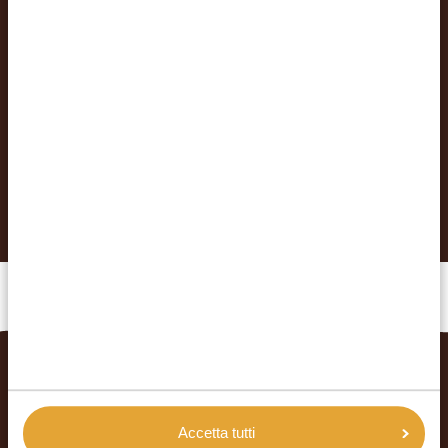
PERSONALIZZATA
Con Africa Safari viaggi a modo tuo: i nostri
itinerari sono completamente personalizzabili!
Chiedi consiglio ai nostri esperti e organizza il
viaggio dei tuoi sogni.
RICHIEDI PROPOSTA DI VIAGGIO
ARTICOLI CORRELATI
Accetta tutti