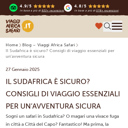
4.9/5
4.8/5
In base a più di
933+ recensioni
In base a più di
578+ recensioni
Viaggi Africa Safari
Menu
Home
Blog – Viaggi Africa Safari
Il Sudafrica è sicuro? Consigli di viaggio essenziali per
un’avventura sicura
27 Gennaio 2025
IL SUDAFRICA È SICURO?
CONSIGLI DI VIAGGIO ESSENZIALI
PER UN’AVVENTURA SICURA
Sogni un safari in Sudafrica? O magari una vivace fuga
in città a Città del Capo? Fantastico! Ma prima, la