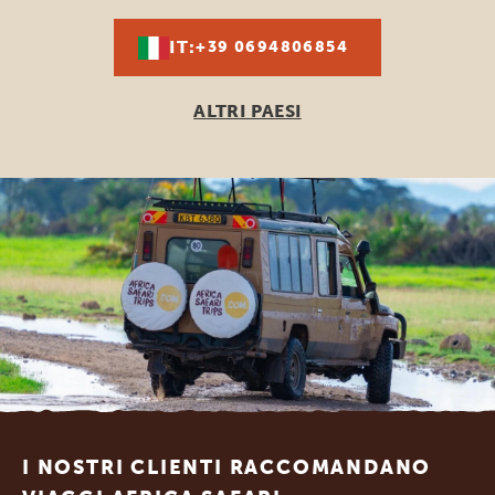
IT:
+39 0694806854
ALTRI PAESI
Footer
I NOSTRI CLIENTI RACCOMANDANO