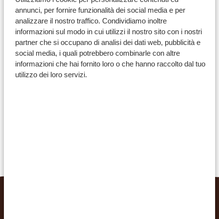
annunci, per fornire funzionalità dei social media e per
analizzare il nostro traffico. Condividiamo inoltre
informazioni sul modo in cui utilizzi il nostro sito con i nostri
Condividi l'articolo:
partner che si occupano di analisi dei dati web, pubblicità e
social media, i quali potrebbero combinarle con altre
informazioni che hai fornito loro o che hanno raccolto dal tuo
utilizzo dei loro servizi.
REALIZZATE IL VOSTRO
VIAGGIO DA SOGNO CON
VIAGGI AFRICA SAFARI.
4.9/5
In base a più di
933+ recensioni
4.8/5
In base a più di
578+ recensioni
PROPOSTA DI VIAGGIO