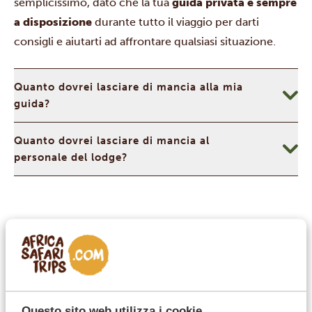
semplicissimo, dato che la tua
guida privata è sempre
a disposizione
durante tutto il viaggio per darti
consigli e aiutarti ad affrontare qualsiasi situazione.
Quanto dovrei lasciare di mancia alla mia
guida?
Quanto dovrei lasciare di mancia al
personale del lodge?
Valuta e denaro
Il sistema monetario della Namibia è davvero pratico,
dato che il
dollaro namibiano
ufficiale
(NAD)
è
ancorato 1:1 al
rand sudafricano (ZAR)
, il che significa
che entrambe le valute sono accettate
Questo sito web utilizza i cookie