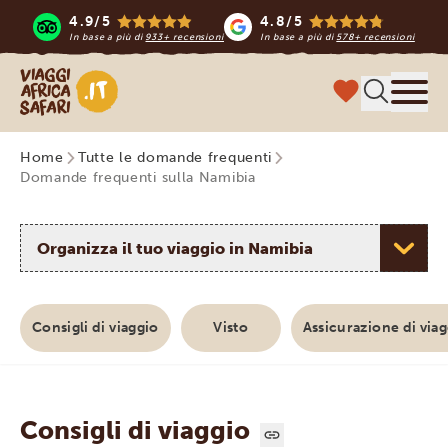
4.9/5
4.8/5
In base a più di
933+ recensioni
In base a più di
578+ recensioni
Viaggi Africa Safari
Menu
Home
Tutte le domande frequenti
Domande frequenti sulla Namibia
Selezionare un argomento
Consigli di viaggio
Visto
Assicurazione di via
Consigli di viaggio