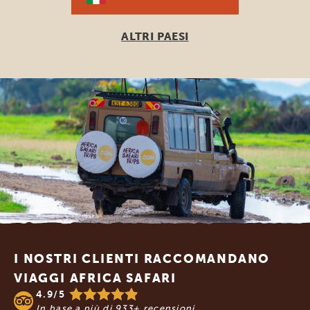
ALTRI PAESI
Footer
I NOSTRI CLIENTI RACCOMANDANO
VIAGGI AFRICA SAFARI
4.9/5
In base a più di
933+ recensioni