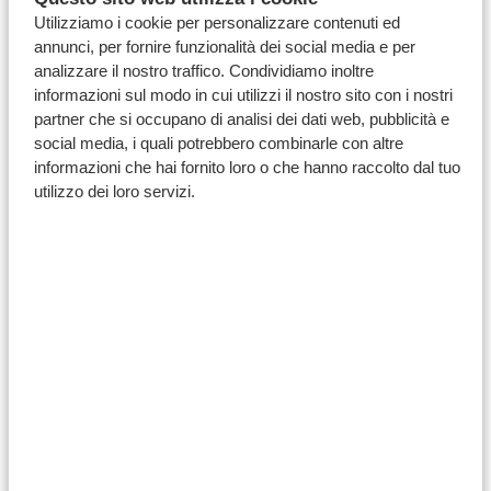
indifferentemente ovunque tu vada.
Utilizziamo i cookie per personalizzare contenuti ed
annunci, per fornire funzionalità dei social media e per
Sebbene le carte di credito e di debito come Visa e
analizzare il nostro traffico. Condividiamo inoltre
Mastercard siano ampiamente accettate nella maggior
informazioni sul modo in cui utilizzi il nostro sito con i nostri
parte dei lodge, negozi e stazioni di servizio, è sempre
partner che si occupano di analisi dei dati web, pubblicità e
social media, i quali potrebbero combinarle con altre
consigliabile
tenere del contante a portata di mano
informazioni che hai fornito loro o che hanno raccolto dal tuo
per le mance e i piccoli acquisti lungo la strada.
utilizzo dei loro servizi.
Se hai intenzione di portare dollari statunitensi o euro
da cambiare sul posto, assicurati che le banconote
siano
in ottime condizioni, pulite e stampate a
partire dal 2013
, poiché le banche locali rifiutano
sistematicamente le banconote più vecchie o
danneggiate.
Quanti soldi dovrei portare con me in
Namibia?