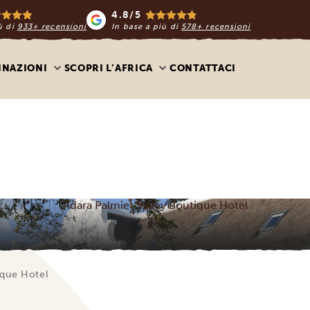
4.8/5
ù di
933+ recensioni
In base a più di
578+ recensioni
INAZIONI
SCOPRI L’AFRICA
CONTATTACI
Adara Palmiet Valley Boutique Hotel
ique Hotel