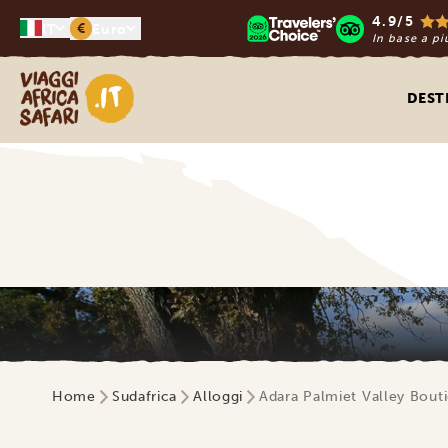
4.9/5
€
IT
Euro
In base a pi
Viaggi Africa Safari
DEST
Home
Sudafrica
Alloggi
Adara Palmiet Valley Bout