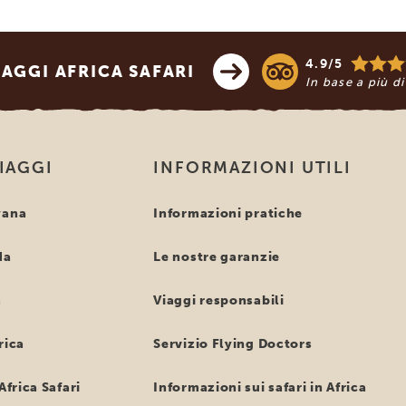
4.9/5
AGGI AFRICA SAFARI
In base a più d
VIAGGI
INFORMAZIONI UTILI
wana
Informazioni pratiche
da
Le nostre garanzie
a
Viaggi responsabili
rica
Servizio Flying Doctors
Africa Safari
Informazioni sui safari in Africa