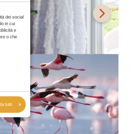
tà dei social
o in cui
bblicità e
loro o che
a tutti