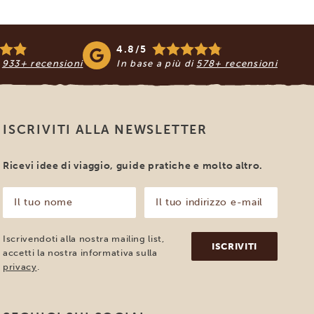
4.8/5
i
933+ recensioni
In base a più di
578+ recensioni
ISCRIVITI ALLA NEWSLETTER
Ricevi idee di viaggio, guide pratiche e molto altro.
Il
Il
tuo
tuo
nome
indirizzo
e-
(Obbligatorio)
Iscrivendoti alla nostra mailing list,
mail
accetti la nostra informativa sulla
(Obbligatorio)
privacy
.