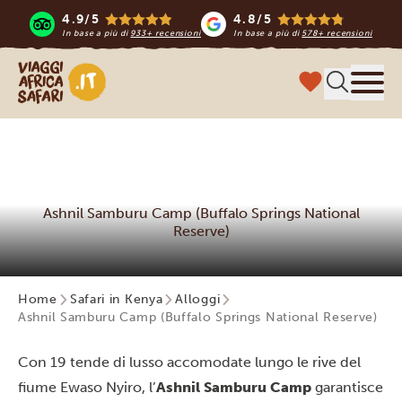
4.9/5
4.8/5
In base a più di
933+ recensioni
In base a più di
578+ recensioni
Viaggi Africa Safari
Menu
Ashnil Samburu Camp (Buffalo Springs National
Reserve)
Home
Safari in Kenya
Alloggi
Ashnil Samburu Camp (Buffalo Springs National Reserve)
Con 19 tende di lusso accomodate lungo le rive del
fiume Ewaso Nyiro, l’
Ashnil Samburu Camp
garantisce