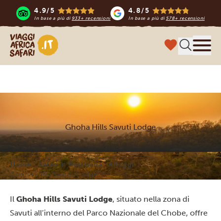
4.9/5
4.8/5
In base a più di
933+ recensioni
In base a più di
578+ recensioni
Viaggi Africa Safari
Menu
Ghoha Hills Savuti Lodge
Home
Safari in Botswana
Alloggi
Ghoha Hills Savuti Lodge
Il
Ghoha Hills Savuti Lodge
, situato nella zona di
Savuti all’interno del Parco Nazionale del Chobe, offre