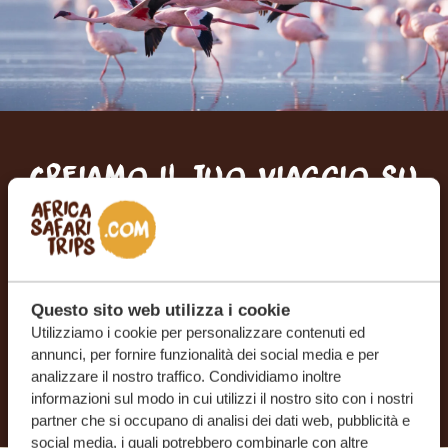
Creiamo il tuo viaggio su
misura
RICEVI UN PREVENTIVO GRATUITO E SENZA
IMPEGNO
Questo sito web utilizza i cookie
Utilizziamo i cookie per personalizzare contenuti ed
annunci, per fornire funzionalità dei social media e per
INIZIA A PIANIFICARE IL VIAGGIO DEI TUOI
SOGNI
analizzare il nostro traffico. Condividiamo inoltre
informazioni sul modo in cui utilizzi il nostro sito con i nostri
partner che si occupano di analisi dei dati web, pubblicità e
social media, i quali potrebbero combinarle con altre