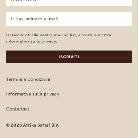
tuo
nome
(Obbligatorio)
Il
tuo
indirizzo
e-
Iscrivendoti alla nostra mailing list, accetti la nostra
mail
informativa sulla
privacy
.
(Obbligatorio)
Termini e condizioni
Informativa sulla privacy
Contattaci
© 2026 Afrika Safari B.V.