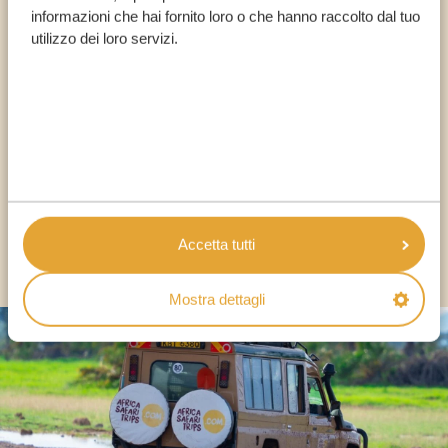
informazioni che hai fornito loro o che hanno raccolto dal tuo
utilizzo dei loro servizi.
Chiama un esperto
I NOSTRI SPECIALISTI SONO QUI PER TE
IT:
+39 0694806854
Accetta tutti
ALTRI PAESI
Mostra dettagli