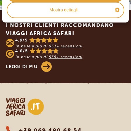
Mostra dettagli
Footer
I NOSTRI CLIENTI RACCOMANDANO
VIAGGI AFRICA SAFARI
4.9/5
In base a più di
933+ recensioni
4.8/5
In base a più di
578+ recensioni
LEGGI DI PIÙ
Viaggi Africa Safari
+39 069 480 68 54