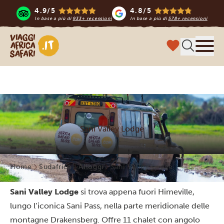
4.9/5
4.8/5
In base a più di
933+ recensioni
In base a più di
578+ recensioni
Viaggi Africa Safari
Menu
Sani Valley Lodge
Home
Sudafrica
Alloggi
Sani Valley Lodge
Sani Valley Lodge
si trova appena fuori Himeville,
lungo l’iconica Sani Pass, nella parte meridionale delle
montagne Drakensberg. Offre 11 chalet con angolo