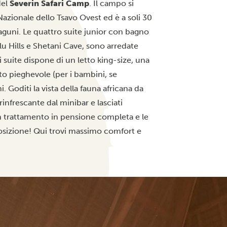
del
Severin Safari Camp
. Il campo si
Nazionale dello Tsavo Ovest ed è a soli 30
laguni. Le quattro suite junior con bagno
u Hills e Shetani Cave, sono arredate
 suite dispone di un letto king-size, una
o pieghevole (per i bambini, se
Goditi la vista della fauna africana da
infrescante dal minibar e lasciati
n trattamento in pensione completa e le
sposizione! Qui trovi massimo comfort e