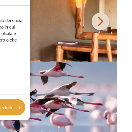
tà dei social
o in cui
bblicità e
loro o che
a tutti