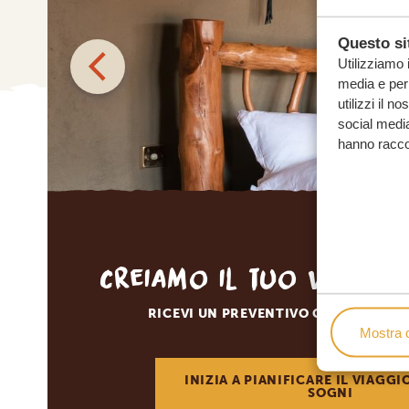
Questo sit
Utilizziamo 
media e per 
utilizzi il n
social media
hanno raccolt
Creiamo il tuo viaggi
RICEVI UN PREVENTIVO GRATUITO E 
Mostra d
INIZIA A PIANIFICARE IL VIAGGI
SOGNI