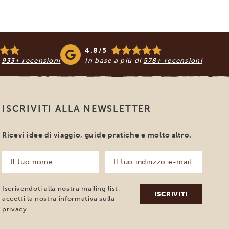
4.8/5
i
933+ recensioni
In base a più di
578+ recensioni
ISCRIVITI ALLA NEWSLETTER
Ricevi idee di viaggio, guide pratiche e molto altro.
Il
Il
tuo
tuo
nome
indirizzo
e-
(Obbligatorio)
Iscrivendoti alla nostra mailing list,
mail
accetti la nostra informativa sulla
(Obbligatorio)
privacy
.