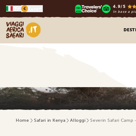
4.9/5
€
IT
Euro
In base a pi
Viaggi Africa Safari
DEST
Home
Safari in Kenya
Alloggi
Severin Safari Camp 