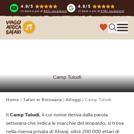
4.9/5
4.8/5
In base a più di
933+ recensioni
In base a più di
578+ recensioni
Viaggi Africa Safari
Menu
Camp Tuludi
Home
Safari in Botswana
Alloggi
Camp Tuludi
Il
Camp Tuludi
, il cui nome deriva dalla parola
setswana che indica le macchie del leopardo, si trova
nella riserva privata di Khwai, oltre 200.000 ettari di