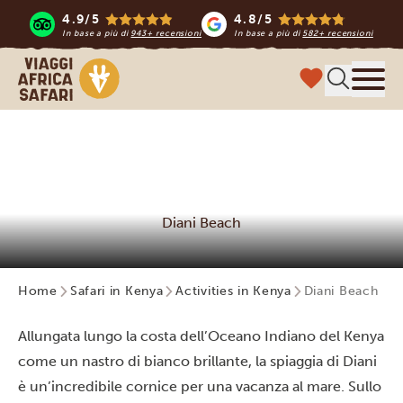
4.9/5
4.8/5
In base a più di
943+ recensioni
In base a più di
582+ recensioni
Viaggi Africa Safari
Menu
Diani Beach
Home
Safari in Kenya
Activities in Kenya
Diani Beach
Allungata lungo la costa dell’Oceano Indiano del Kenya
come un nastro di bianco brillante, la spiaggia di Diani
è un’incredibile cornice per una vacanza al mare. Sullo