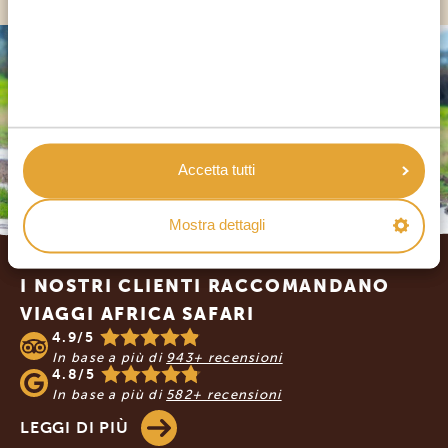
Accetta tutti
Mostra dettagli
Footer
I NOSTRI CLIENTI RACCOMANDANO
VIAGGI AFRICA SAFARI
4.9/5
In base a più di
943+ recensioni
4.8/5
In base a più di
582+ recensioni
LEGGI DI PIÙ