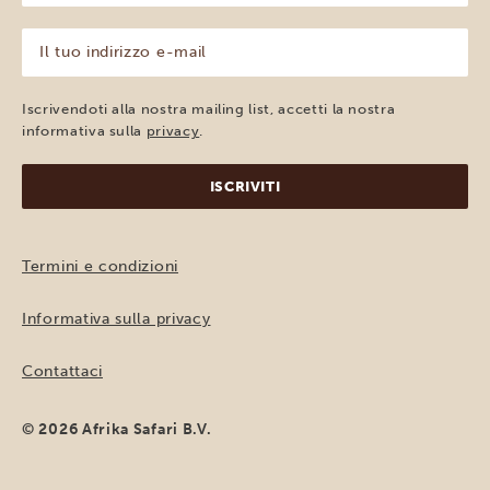
nome
(Obbligatorio)
Il
tuo
indirizzo
e-
Iscrivendoti alla nostra mailing list, accetti la nostra
mail
informativa sulla
privacy
.
(Obbligatorio)
Termini e condizioni
Informativa sulla privacy
Contattaci
© 2026 Afrika Safari B.V.