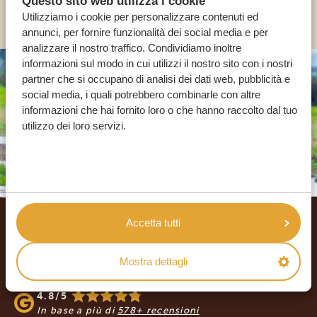
Questo sito web utilizza i cookie
ALTRI PAESI
Utilizziamo i cookie per personalizzare contenuti ed
annunci, per fornire funzionalità dei social media e per
analizzare il nostro traffico. Condividiamo inoltre
informazioni sul modo in cui utilizzi il nostro sito con i nostri
partner che si occupano di analisi dei dati web, pubblicità e
social media, i quali potrebbero combinarle con altre
informazioni che hai fornito loro o che hanno raccolto dal tuo
utilizzo dei loro servizi.
Footer
Accetta tutti
I NOSTRI CLIENTI RACCOMANDANO
VIAGGI AFRICA SAFARI
Mostra dettagli
4.9/5
In base a più di
933+ recensioni
4.8/5
In base a più di
578+ recensioni