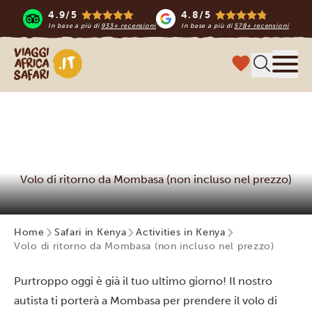
4.9/5
4.8/5
In base a più di
933+ recensioni
In base a più di
578+ recensioni
Viaggi Africa Safari
Menu
Volo di ritorno da Mombasa (non incluso nel prezzo)
Home
Safari in Kenya
Activities in Kenya
Volo di ritorno da Mombasa (non incluso nel prezzo)
Purtroppo oggi è già il tuo ultimo giorno! Il nostro
autista ti porterà a Mombasa per prendere il volo di