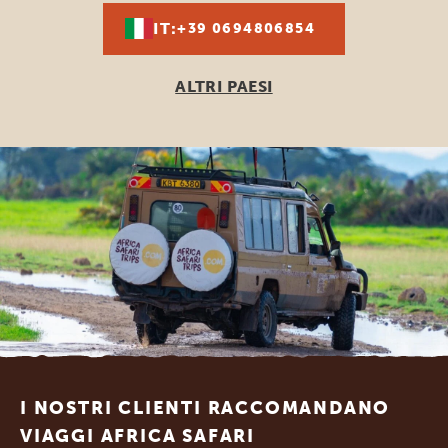
IT:
+39 0694806854
ALTRI PAESI
Footer
I NOSTRI CLIENTI RACCOMANDANO
VIAGGI AFRICA SAFARI