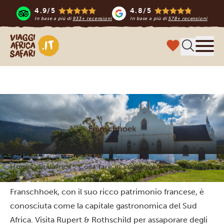
4.9/5
4.8/5
In base a più di
933+ recensioni
In base a più di
578+ recensioni
Viaggi Africa Safari
Menu
Franschhoek
Home
Sudafrica
Cosa fare in Sudafrica
Franschhoek
Franschhoek, con il suo ricco patrimonio francese, è
conosciuta come la capitale gastronomica del Sud
Africa. Visita Rupert & Rothschild per assaporare degli