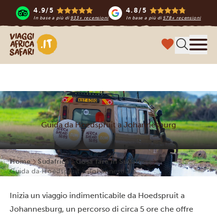
4.9/5
4.8/5
In base a più di
933+ recensioni
In base a più di
578+ recensioni
Viaggi Africa Safari
Menu
Guida da Hoedspruit a Johannesburg
Home
Sudafrica
Cosa fare in Sudafrica
Guida da Hoedspruit a Johannesburg
Inizia un viaggio indimenticabile da Hoedspruit a
Johannesburg, un percorso di circa 5 ore che offre