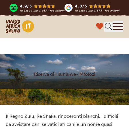
4.9/5
4.8/5
In base a più di
933+ recensioni
In base a più di
578+ recensioni
Viaggi Africa Safari
Menu
Riserva di Hluhluwe-iMfolozi
Home
Sudafrica
Cosa fare in Sudafrica
Riserva di Hluhluwe-iMfolozi
Il Regno Zulu, Re Shaka, rinoceronti bianchi, i difficili
da avvistare cani selvatici africani e un nome quasi