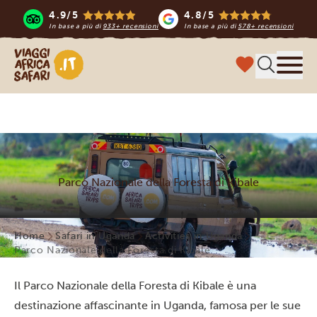
4.9/5
4.8/5
In base a più di
933+ recensioni
In base a più di
578+ recensioni
Viaggi Africa Safari
Menu
Parco Nazionale della Foresta di Kibale
Home
Safari in Uganda
Activities in Uganda
Parco Nazionale della Foresta di Kibale
Il Parco Nazionale della Foresta di Kibale è una
destinazione affascinante in Uganda, famosa per le sue