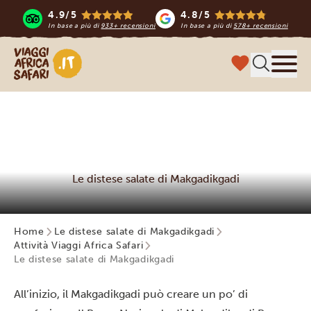
4.9/5
4.8/5
In base a più di
933+ recensioni
In base a più di
578+ recensioni
Viaggi Africa Safari
Menu
Le distese salate di Makgadikgadi
Home
Le distese salate di Makgadikgadi
Attività Viaggi Africa Safari
Le distese salate di Makgadikgadi
All’inizio, il Makgadikgadi può creare un po’ di