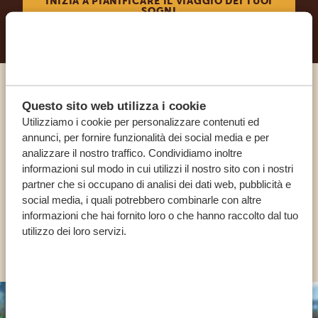
INIZIA A PIANIFICARE IL VIAGGIO DEI TUOI
SOGNI
Chiama un esperto
Questo sito web utilizza i cookie
Utilizziamo i cookie per personalizzare contenuti ed
annunci, per fornire funzionalità dei social media e per
I NOSTRI SPECIALISTI SONO QUI PER TE
analizzare il nostro traffico. Condividiamo inoltre
informazioni sul modo in cui utilizzi il nostro sito con i nostri
partner che si occupano di analisi dei dati web, pubblicità e
IT:
+39 0694806854
social media, i quali potrebbero combinarle con altre
informazioni che hai fornito loro o che hanno raccolto dal tuo
utilizzo dei loro servizi.
ALTRI PAESI