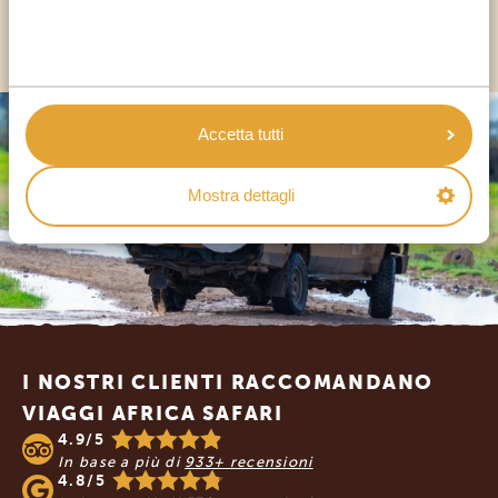
ALTRI PAESI
Accetta tutti
Mostra dettagli
Footer
I NOSTRI CLIENTI RACCOMANDANO
VIAGGI AFRICA SAFARI
4.9/5
In base a più di
933+ recensioni
4.8/5