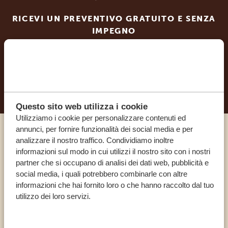
RICEVI UN PREVENTIVO GRATUITO E SENZA
IMPEGNO
INIZIA A PIANIFICARE IL VIAGGIO DEI TUOI
SOGNI
Questo sito web utilizza i cookie
Utilizziamo i cookie per personalizzare contenuti ed
annunci, per fornire funzionalità dei social media e per
Chiama un esperto
analizzare il nostro traffico. Condividiamo inoltre
informazioni sul modo in cui utilizzi il nostro sito con i nostri
partner che si occupano di analisi dei dati web, pubblicità e
I NOSTRI SPECIALISTI SONO QUI PER TE
social media, i quali potrebbero combinarle con altre
informazioni che hai fornito loro o che hanno raccolto dal tuo
utilizzo dei loro servizi.
IT:
+39 0694806854