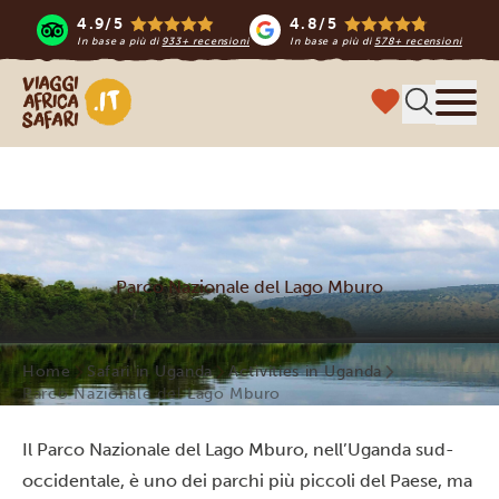
4.9/5
4.8/5
In base a più di
933+ recensioni
In base a più di
578+ recensioni
Viaggi Africa Safari
Menu
Parco Nazionale del Lago Mburo
Home
Safari in Uganda
Activities in Uganda
Parco Nazionale del Lago Mburo
Il Parco Nazionale del Lago Mburo, nell’Uganda sud-
occidentale, è uno dei parchi più piccoli del Paese, ma