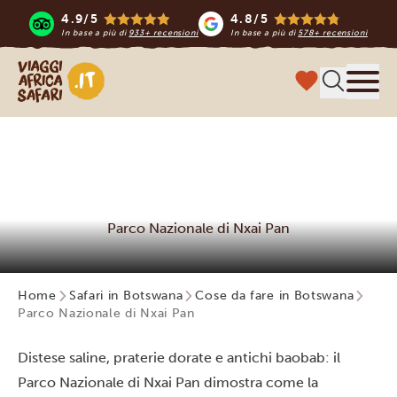
4.9/5
4.8/5
In base a più di
933+ recensioni
In base a più di
578+ recensioni
Viaggi Africa Safari
Menu
Parco Nazionale di Nxai Pan
Home
Safari in Botswana
Cose da fare in Botswana
Parco Nazionale di Nxai Pan
Distese saline, praterie dorate e antichi baobab: il
Parco Nazionale di Nxai Pan dimostra come la