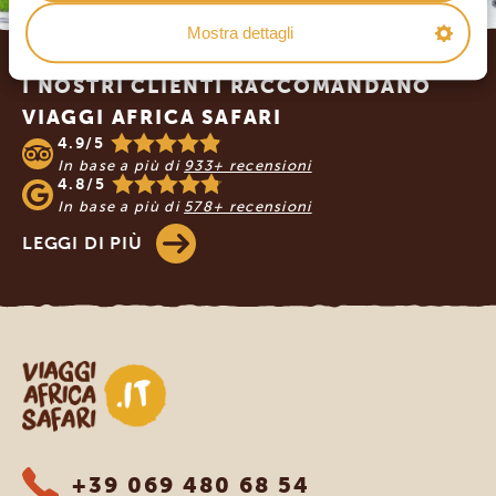
Mostra dettagli
Footer
I NOSTRI CLIENTI RACCOMANDANO
VIAGGI AFRICA SAFARI
4.9/5
In base a più di
933+ recensioni
4.8/5
In base a più di
578+ recensioni
LEGGI DI PIÙ
Viaggi Africa Safari
+39 069 480 68 54