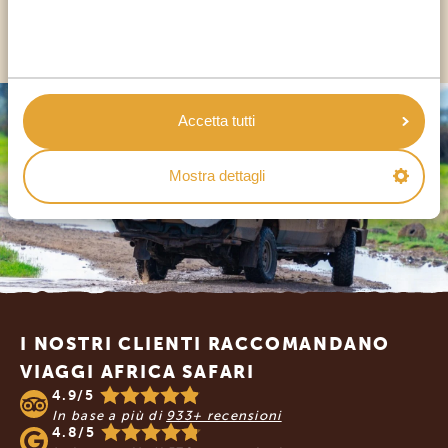
ALTRI PAESI
Accetta tutti
Mostra dettagli
Footer
I NOSTRI CLIENTI RACCOMANDANO
VIAGGI AFRICA SAFARI
4.9/5
In base a più di
933+ recensioni
4.8/5