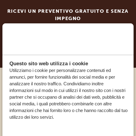
RICEVI UN PREVENTIVO GRATUITO E SENZA
IMPEGNO
INIZIA A PIANIFICARE IL VIAGGIO DEI TUOI
SOGNI
Questo sito web utilizza i cookie
Utilizziamo i cookie per personalizzare contenuti ed
annunci, per fornire funzionalità dei social media e per
Chiama un esperto
analizzare il nostro traffico. Condividiamo inoltre
informazioni sul modo in cui utilizzi il nostro sito con i nostri
partner che si occupano di analisi dei dati web, pubblicità e
I NOSTRI SPECIALISTI SONO QUI PER TE
social media, i quali potrebbero combinarle con altre
informazioni che hai fornito loro o che hanno raccolto dal tuo
utilizzo dei loro servizi.
IT:
+39 0694806854