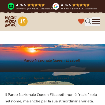
4.9/5
4.8/5
In base a più di
933+ recensioni
In base a più di
578+ recensioni
Viaggi Africa Safari
Menu
Parco Nazionale Queen Elizabeth
Home
Safari in Uganda
Activities in Uganda
Parco Nazionale Queen Elizabeth
Il Parco Nazionale Queen Elizabeth non è “reale” solo
nel nome, ma anche per la sua straordinaria varietà.