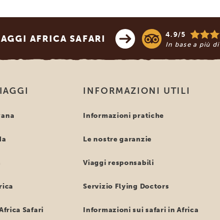
4.9/5
AGGI AFRICA SAFARI
In base a più d
VIAGGI
INFORMAZIONI UTILI
wana
Informazioni pratiche
da
Le nostre garanzie
a
Viaggi responsabili
rica
Servizio Flying Doctors
Africa Safari
Informazioni sui safari in Africa