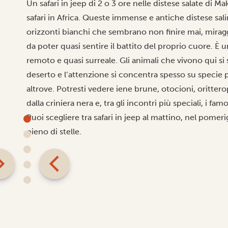
Un safari in jeep di 2 o 3 ore nelle distese salate di M
safari in Africa. Queste immense e antiche distese sa
orizzonti bianchi che sembrano non finire mai, miraggi
da poter quasi sentire il battito del proprio cuore. È u
remoto e quasi surreale. Gli animali che vivono qui si 
deserto e l’attenzione si concentra spesso su specie più
altrove. Potresti vedere iene brune, otocioni, oritterop
dalla criniera nera e, tra gli incontri più speciali, i fa
Puoi scegliere tra safari in jeep al mattino, nel pomer
pieno di stelle.