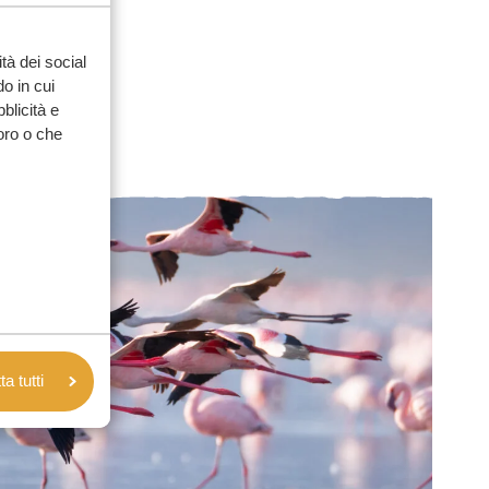
tà dei social
o in cui
bblicità e
loro o che
a tutti