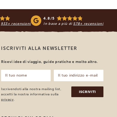
4.8/5
i
933+ recensioni
In base a più di
578+ recensioni
ISCRIVITI ALLA NEWSLETTER
Ricevi idee di viaggio, guide pratiche e molto altro.
Il
Il
tuo
tuo
nome
indirizzo
e-
(Obbligatorio)
Iscrivendoti alla nostra mailing list,
mail
accetti la nostra informativa sulla
(Obbligatorio)
privacy
.