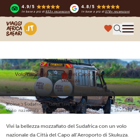
4.9/5
4.8/5
In base a più di
933+ recensioni
In base a più di
578+ recensioni
Viaggi Africa Safari
Menu
Volo nazionale da Città del Capo a Aeroporto di
Skukuza
Home
Sudafrica
Cosa fare in Sudafrica
Volo nazionale da Città del Capo a Aeroporto di Skukuza
Vivi la bellezza mozzafiato del Sudafrica con un volo
nazionale da Città del Capo all’Aeroporto di Skukuza.