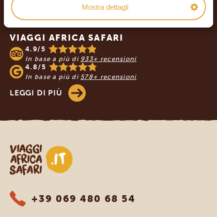
Footer
Mostra dettagli
I NOSTRI CLIENTI RACCOMANDANO
VIAGGI AFRICA SAFARI
4.9/5
In base a più di
933+ recensioni
4.8/5
In base a più di
578+ recensioni
LEGGI DI PIÙ
Viaggi Africa Safari
+39 069 480 68 54