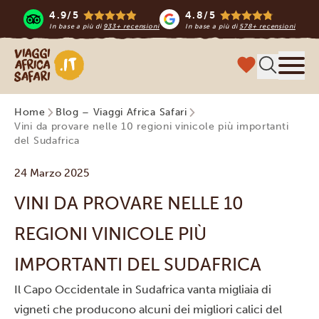
4.9/5
4.8/5
In base a più di
933+ recensioni
In base a più di
578+ recensioni
Viaggi Africa Safari
Menu
Home
Blog – Viaggi Africa Safari
Vini da provare nelle 10 regioni vinicole più importanti
del Sudafrica
24 Marzo 2025
VINI DA PROVARE NELLE 10
REGIONI VINICOLE PIÙ
IMPORTANTI DEL SUDAFRICA
Il Capo Occidentale in Sudafrica vanta migliaia di
vigneti che producono alcuni dei migliori calici del