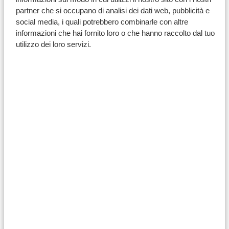
partner che si occupano di analisi dei dati web, pubblicità e
social media, i quali potrebbero combinarle con altre
informazioni che hai fornito loro o che hanno raccolto dal tuo
utilizzo dei loro servizi.
Durbanville
Una regione vinicola fiorente con colline ondulate e
influenza marittima, ideale per il
Sauvignon Blanc
, che
spesso mostra un’acidità vivace e note erbacee. Si
trovano anche eccellenti esempi di
Chardonnay
e
Cabernet Sauvignon
.
Da provare:
Sauvignon Blanc, Chardonnay e Cabernet
Sauvignon.
Cantine da provare:
Klein Roosboom Boutique