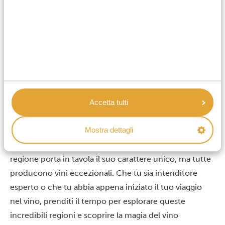
vinicola del Sudafrica. È conosciuta per lo
Chenin
Blanc
e per i vini fortificati come l’
Hanepoot
, ed è un
importante produttore di uve utilizzate per la
produzione di Brandy.
Da provare:
Chenin Blanc e Hanepoot (vino
fortificato)
Cantine da provare:
Vergelegen Wine Estate, Nuy
Accetta tutti
Winery, Aan de Doorns Cellar.
Organizzate il tuo tour del vino in Sudafrica
Mostra dettagli
Le Winelands del Sudafrica offrono un’esperienza
diversa e deliziosa per ogni appassionato di vino. Ogni
regione porta in tavola il suo carattere unico, ma tutte
producono vini eccezionali. Che tu sia intenditore
esperto o che tu abbia appena iniziato il tuo viaggio
nel vino, prenditi il tempo per esplorare queste
incredibili regioni e scoprire la magia del vino