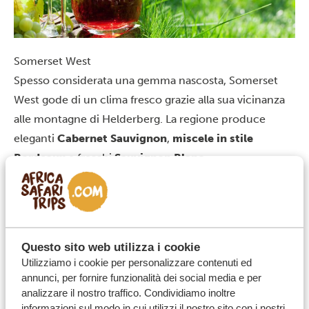
Somerset West
Spesso considerata una gemma nascosta, Somerset
West gode di un clima fresco grazie alla sua vicinanza
alle montagne di Helderberg. La regione produce
eleganti
Cabernet Sauvignon
,
miscele in stile
Bordeaux
e freschi
Sauvignon Blanc
.
Da provare:
Cabernet Sauvignon, taglio bordolese e
Sauvignon Blanc.
Cantine da provare:
Vergelegen Estate, Cavalli Estate,
Morgenster Estate.
Questo sito web utilizza i cookie
A breve distanza dalla vivace città di Città del Capo,
Utilizziamo i cookie per personalizzare contenuti ed
troviamo Durbanville.
annunci, per fornire funzionalità dei social media e per
analizzare il nostro traffico. Condividiamo inoltre
informazioni sul modo in cui utilizzi il nostro sito con i nostri