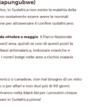
 a Mapungubwe)
re, in Sudafrica non esiste la malattia della
bbero ovviamente essere avere le normali
e per attraversare il confine sudafricano.
o da ottobre a maggio
. Il Parco Nazionale
est’area, quindi se uno di questi posti fa
filassi antimalarica, indossare maniche e
 I nostri lodge nelle aree a rischio malaria
nnico o canadese, non hai bisogno di un visto
o o per affari e non duri più di 90 giorni.
eriranno nella
black list
per i prossimi cinque
are in Sudafrica prima!