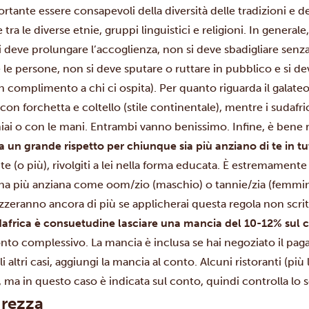
rtante essere consapevoli della diversità delle tradizioni e d
e tra le diverse etnie, gruppi linguistici e religioni. In genera
 deve prolungare l’accoglienza, non si deve sbadigliare senza
e le persone, non si deve sputare o ruttare in pubblico e si d
n complimento a chi ci ospita). Per quanto riguarda il galateo
 con forchetta e coltello (stile continentale), mentre i sudaf
iai o con le mani. Entrambi vanno benissimo. Infine, è bene 
 un grande rispetto per chiunque sia più anziano di te in tut
 te (o più), rivolgiti a lei nella forma educata. È estremamente 
na più anziana come oom/zio (maschio) o tannie/zia (femmina)
zeranno ancora di più se applicherai questa regola non scrit
dafrica è consuetudine lasciare una mancia del 10-12% sul
nto complessivo. La mancia è inclusa se hai negoziato il paga
gli altri casi, aggiungi la mancia al conto. Alcuni ristoranti (p
, ma in questo caso è indicata sul conto, quindi controlla lo 
urezza