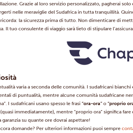
lazione. Grazie al loro servizio personalizzato, pagherai solo
erti nelle meraviglie del Sudafrica in tutta tranquillità. Quindi
, ricorda: la sicurezza prima di tutto. Non dimenticare di mette
. Il tuo consulente di viaggio sarà lieto di stipulare l’assicur
iosità
tualità varia a seconda delle comunità. I sudafricani bianchi
entali di puntualità, mentre alcune comunità sudafricane ner
na”. I sudafricani usano spesso le frasi
“ora-ora”
o
“proprio or
 (quasi immediatamente), mentre “proprio ora” significa fare
 garanzia su quante ore dovrai aspettare!
ncora domande? Per ulteriori informazioni puoi sempre
conta