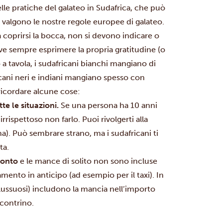
elle pratiche del galateo in Sudafrica, che può
le, valgono le nostre regole europee di galateo.
 coprirsi la bocca, non si devono indicare o
eve sempre esprimere la propria gratitudine (o
 a tavola, i sudafricani bianchi mangiano di
ricani neri e indiani mangiano spesso con
ricordare alcune cose:
te le situazioni.
Se una persona ha 10 anni
irrispettoso non farlo. Puoi rivolgerti alla
. Può sembrare strano, ma i sudafricani ti
ta.
 conto
e le mance di solito non sono incluse
mento in anticipo (ad esempio per il taxi). In
iù lussuosi) includono la mancia nell’importo
scontrino.