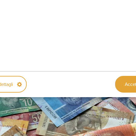
e il resto dell’anno, quando in Europa vige l’ora legale, non c
aro
d sudafricano (ZAR) è la valuta ufficiale del Sudafrica
.
I dollar
videre per 20 e ottenere una corrispondenza quasi esatta. Ma
e perché la valuta è molto volatile.
menti con carta sono ampiamente accettati e addirittura prefer
ia, basta informare la propria banca per attivare la copertura
he Rand in contante per i piccoli acquisti e le mance. I ban
a carta di debito o di credito straniera.
ettagli
Accett