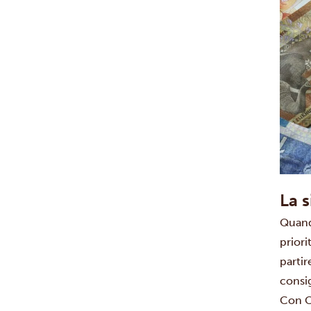
La s
Quando
priori
partir
consig
Con C