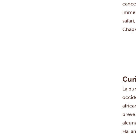
cancel
immerg
safari
Chapka
Cur
La pun
occid
africa
breve
alcuna
Hai a