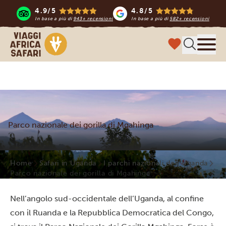
4.9/5
4.8/5
In base a più di
943+ recensioni
In base a più di
582+ recensioni
Viaggi Africa Safari
Menu
Parco nazionale dei gorilla di Mgahinga
Home
Safari in Uganda
I parchi nazionali dell’Uganda
Parco nazionale dei gorilla di Mgahinga
Nell’angolo sud-occidentale dell’Uganda, al confine
con il Ruanda e la Repubblica Democratica del Congo,