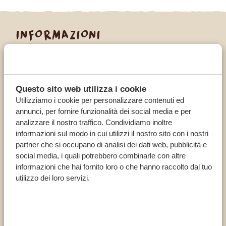
INFORMAZIONI
Al confine con il Ruanda e la Repubblica
Democratica del Congo, un paradiso di smeraldo
accoglie escursionisti e appassionati di natura. Gli
Questo sito web utilizza i cookie
escursionisti possono scalare tre vulcani, gli
Utilizziamo i cookie per personalizzare contenuti ed
appassionati di birdwatching possono trascorrere le
annunci, per fornire funzionalità dei social media e per
giornate a osservare uccelli unici ed endemici e gli
analizzare il nostro traffico. Condividiamo inoltre
amanti dei primati possono incontrare i gorilla di
informazioni sul modo in cui utilizzi il nostro sito con i nostri
montagna e le scimmie dorate nella loro casa. Un
partner che si occupano di analisi dei dati web, pubblicità e
vero gioiello naturale che aspetta solo di essere
social media, i quali potrebbero combinarle con altre
informazioni che hai fornito loro o che hanno raccolto dal tuo
scoperto.
utilizzo dei loro servizi.
ANIMALI PIÙ COMUNI
Bufali
Varie specie di uccelli