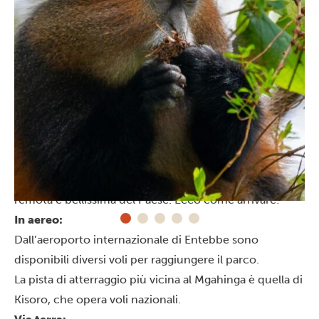
Come arrivare
Raggiungere il Parco nazionale Mgahinga dell’Uganda è
un’avventura di per sé, poiché si trova in una zona
remota e bellissima del Paese. Ecco come arrivare:
In aereo:
Dall’aeroporto internazionale di Entebbe sono
disponibili diversi voli per raggiungere il parco.
La pista di atterraggio più vicina al Mgahinga è quella di
Kisoro, che opera voli nazionali.