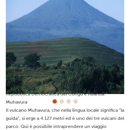
Maestosità vulcanica
I tre vulcani del parco appartengono ai famosi
Monti
Virunga
, che comprendono otto vulcani in Uganda,
Repubblica Democratica del Congo e Ruanda.
Muhavura
Il vulcano Muhavura, che nella lingua locale significa “la
guida”, si erge a 4.127 metri ed è uno dei tre vulcani del
parco. Qui è possibile intraprendere un viaggio