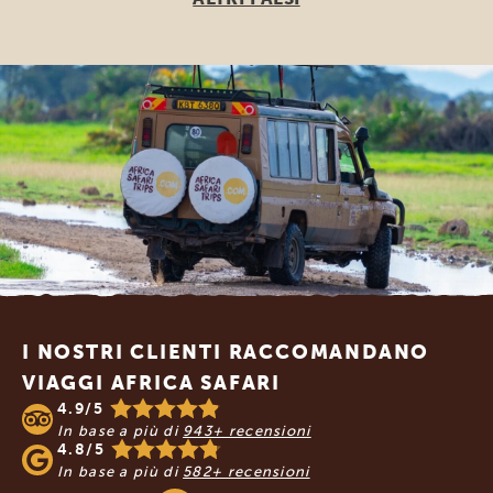
Footer
I NOSTRI CLIENTI RACCOMANDANO
VIAGGI AFRICA SAFARI
4.9/5
In base a più di
943+ recensioni
4.8/5
In base a più di
582+ recensioni