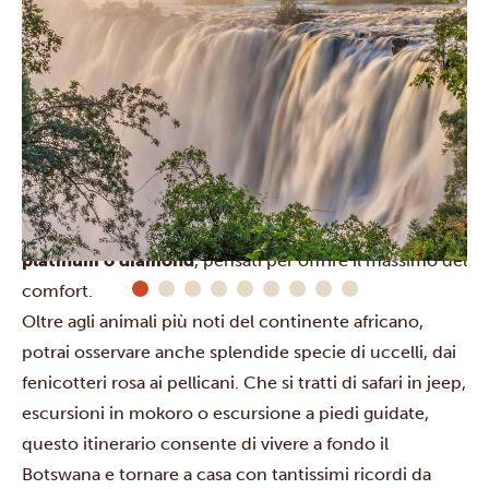
Il programma è intenso, ma niente paura: tra
un’avventura e l’altra, c’è sempre tempo per il relax.
Potrai soggiornare in lodge delle categorie
gold,
platinum o diamond
, pensati per offrire il massimo del
comfort.
Oltre agli animali più noti del continente africano,
potrai osservare anche splendide specie di uccelli, dai
fenicotteri rosa ai pellicani. Che si tratti di safari in jeep,
escursioni in mokoro o escursione a piedi guidate,
questo itinerario consente di vivere a fondo il
Botswana e tornare a casa con tantissimi ricordi da