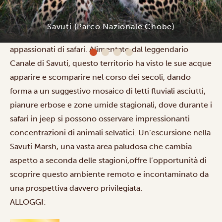
mutevoli dell’Africa, un paesaggio vasto e antico nella
remota parte occidentale del Parco Nazionale del
Savuti (Parco Nazionale Chobe)
Chobe, che da generazioni affascina esploratori e
appassionati di safari. Alimentato dal leggendario
Canale di Savuti, questo territorio ha visto le sue acque
apparire e scomparire nel corso dei secoli, dando
forma a un suggestivo mosaico di letti fluviali asciutti,
pianure erbose e zone umide stagionali, dove durante i
safari in jeep
si possono osservare impressionanti
concentrazioni di animali selvatici. Un’
escursione nella
Savuti Marsh,
una vasta area paludosa che cambia
aspetto a seconda delle stagioni,offre l’opportunità di
scoprire questo ambiente remoto e incontaminato da
una prospettiva davvero privilegiata.
ALLOGGI: