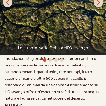
Il Delta dell’Okavango è una delle sette meraviglie
naturali dell’Africa e Patrimonio UNESCO: un immenso
e spettacolare delta interno nato dal fiume Okavango,
Lo straordinario Delta dell'Okavango
che si disperde nelle sabbie del deserto del Kalahari. Le
inondazioni stagionali trasformano i terreni aridi in un
rigoglioso ecosistema ricco di animali selvatici,
attirando elefanti, grandi felini, rare antilopi, il raro
licaone africano e oltre 500 specie di uccelli. E
osservare gli animali da una
canoa
? Assolutamente sì!
L’Okavango offre un’
esperienza safari unica
, tra acqua,
natura e fauna selvatica nel cuore del deserto.
ALLOGGI: