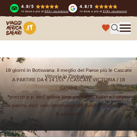
4.9/5
4.8/5
In base a più di
933+ recensioni
In base a più di
578+ recensioni
Viaggi Africa Safari
Menu
18 giorni in Botswana: il meglio del Paese più le Cascate
Vittoria in Zimbabwe
*
A PARTIRE DA € 14.153
/ CASCATE VICTORIA / 18
GIORNI
*prezzo p.p. incl. guida, jeep per safari, hotel e ingressi
ai parchi, escl. volo internazionale (prezzo calcolato su
6 persone)