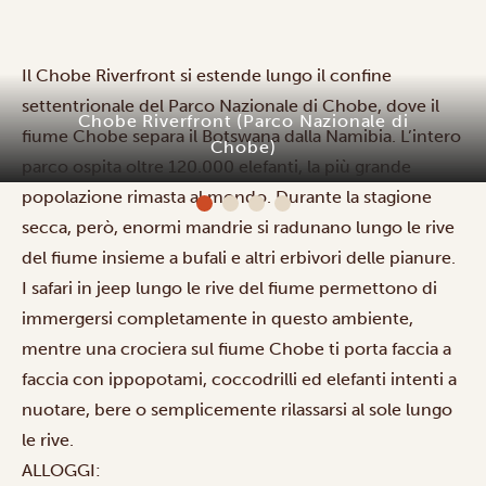
Il Chobe Riverfront si estende lungo il confine
settentrionale del Parco Nazionale di Chobe, dove il
Chobe Riverfront (Parco Nazionale di
fiume Chobe separa il Botswana dalla Namibia. L’intero
Chobe)
parco ospita oltre 120.000 elefanti, la più grande
popolazione rimasta al mondo. Durante la stagione
secca, però, enormi mandrie si radunano lungo le rive
del fiume insieme a bufali e altri erbivori delle pianure.
I
safari in jeep
lungo le rive del fiume permettono di
immergersi completamente in questo ambiente,
mentre una
crociera sul fiume Chobe
ti porta faccia a
faccia con ippopotami, coccodrilli ed elefanti intenti a
nuotare, bere o semplicemente rilassarsi al sole lungo
le rive.
ALLOGGI: