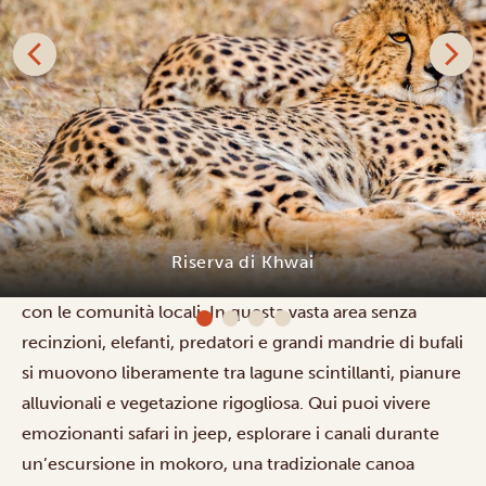
Situata tra il Parco Nazionale del Chobe e la Riserva
faunistica del Moremi, la riserva di Khwai offre uno dei
paesaggi safari più affascinanti del Botswana
Riserva di Khwai
settentrionale, oltre a interessanti incontri culturali
con le comunità locali. In questa vasta area senza
recinzioni, elefanti, predatori e grandi mandrie di bufali
si muovono liberamente tra lagune scintillanti, pianure
alluvionali e vegetazione rigogliosa. Qui puoi vivere
emozionanti
safari in jeep
, esplorare i canali durante
un’
escursione in mokoro
, una tradizionale canoa