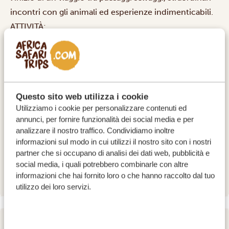
incontri con gli animali ed esperienze indimenticabili.
ATTIVITÀ:
Visita guidata dello storico ponte delle
Cascate Vittoria
Questo sito web utilizza i cookie
Utilizziamo i cookie per personalizzare contenuti ed
ALLOGGI:
annunci, per fornire funzionalità dei social media e per
analizzare il nostro traffico. Condividiamo inoltre
Ilala Lodge Hotel (ZW)
GOLD
informazioni sul modo in cui utilizzi il nostro sito con i nostri
The Palm River Hotel (ZW)
PLATINUM
partner che si occupano di analisi dei dati web, pubblicità e
Mbano Manor Hotel (ZW)
DIAMOND LUXURY
social media, i quali potrebbero combinarle con altre
informazioni che hai fornito loro o che hanno raccolto dal tuo
utilizzo dei loro servizi.