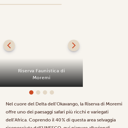
Riserva Faunistica di
Moremi
Camp O
Nel cuore del Delta dell’Okavango, la Riserva di Moremi
offre uno dei paesaggi safari più ricchi e variegati
dell’Africa. Coprendo il 40 % di questa area selvaggia
riconosciuta dall’UNESCO, qui pianure alluvionali,