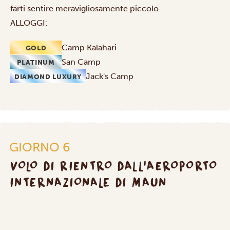
farti sentire meravigliosamente piccolo.
ALLOGGI:
Camp Kalahari
GOLD
San Camp
PLATINUM
Jack's Camp
DIAMOND LUXURY
Volo
di
rientro
GIORNO 6
dall’Aeroporto
Internazionale
VOLO DI RIENTRO DALL’AEROPORTO
di
INTERNAZIONALE DI MAUN
Maun