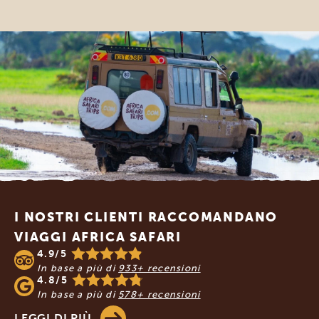
Footer
I NOSTRI CLIENTI RACCOMANDANO
VIAGGI AFRICA SAFARI
4.9/5
In base a più di
933+ recensioni
4.8/5
In base a più di
578+ recensioni
LEGGI DI PIÙ