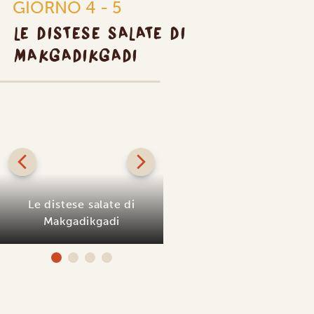
GIORNO 4 - 5
LE DISTESE SALATE DI
MAKGADIKGADI
GOLD
PL
Camp Kalahari
San Camp